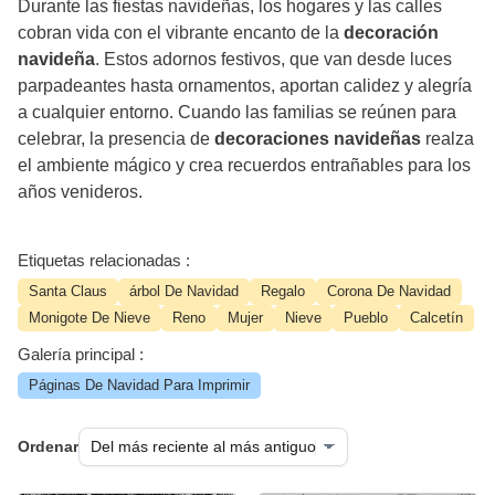
Durante las fiestas navideñas, los hogares y las calles
cobran vida con el vibrante encanto de la
decoración
navideña
. Estos adornos festivos, que van desde luces
parpadeantes hasta ornamentos, aportan calidez y alegría
a cualquier entorno. Cuando las familias se reúnen para
celebrar, la presencia de
decoraciones navideñas
realza
el ambiente mágico y crea recuerdos entrañables para los
años venideros.
Etiquetas relacionadas :
Santa Claus
árbol De Navidad
Regalo
Corona De Navidad
Monigote De Nieve
Reno
Mujer
Nieve
Pueblo
Calcetín
Galería principal :
Páginas De Navidad Para Imprimir
Ordenar