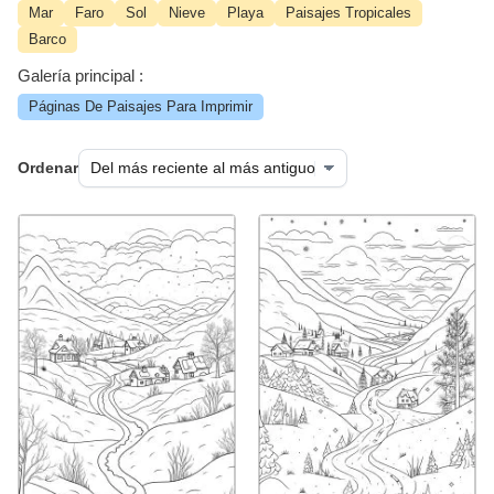
Mar
Faro
Sol
Nieve
Playa
Paisajes Tropicales
Barco
Galería principal :
Páginas De Paisajes Para Imprimir
Ordenar