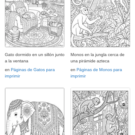
Gato dormido en un sillón junto
Monos en la jungla cerca de
a la ventana
una pirámide azteca
en
Páginas de Gatos para
en
Páginas de Monos para
imprimir
imprimir