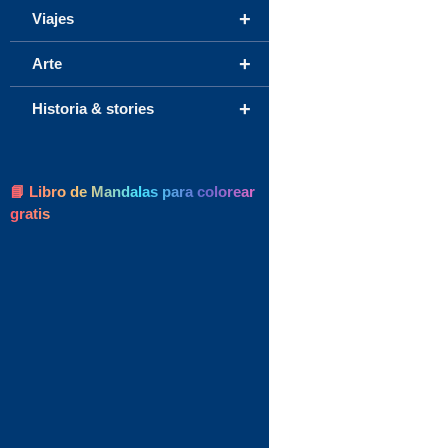
+
Viajes
+
Arte
+
Historia & stories
📘 Libro de Mandalas para colorear
gratis