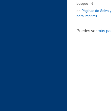
bosque - 6
en
Páginas de Selva 
para imprimir
Puedes ver
más pag