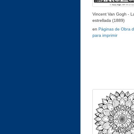
Vincent Van Gogh - L
estrellada (1889)
en
Páginas de Obra d
para imprimir