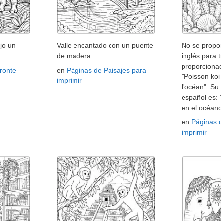
jo un
Valle encantado con un puente
No se propor
de madera
inglés para t
proporcionad
ronte
en
Páginas de Paisajes para
"Poisson ko
imprimir
l'océan". Su
español es:
en el océano
en
Páginas 
imprimir