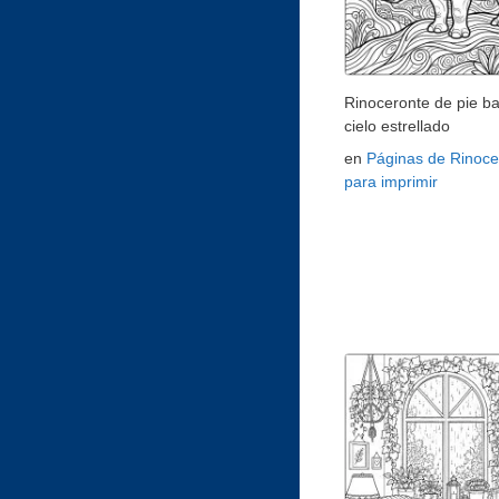
Rinoceronte de pie ba
cielo estrellado
en
Páginas de Rinoce
para imprimir