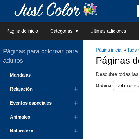
Saltar
al
contenido
Pagina de inicio
Categorías
Últimas adiciones
Página inicial
»
Tags
Páginas para colorear para
Páginas 
adultos
Descubre todas las
Mandalas
Ordenar
+
Relajación
+
Eventos especiales
+
Animales
+
Naturaleza