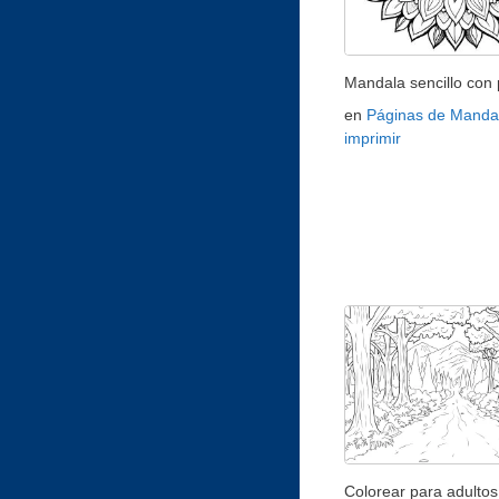
Mandala sencillo con 
en
Páginas de Manda
imprimir
Colorear para adultos 