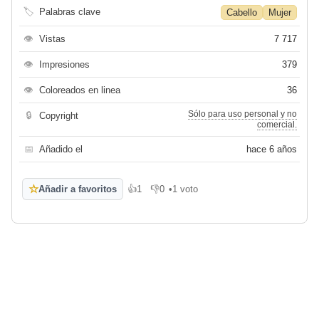
🏷
Palabras clave
Cabello
Mujer
👁
Vistas
7 717
👁
Impresiones
379
👁
Coloreados en linea
36
Sólo para uso personal y no
🔒
Copyright
comercial.
📅
Añadido el
hace 6 años
☆
Añadir a favoritos
👍
1
👎
0
•
1 voto
Me gusta
No me gusta