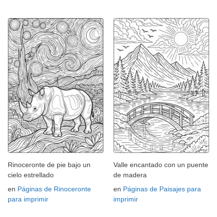
Rinoceronte de pie bajo un
Valle encantado con un puente
cielo estrellado
de madera
en
Páginas de Rinoceronte
en
Páginas de Paisajes para
para imprimir
imprimir