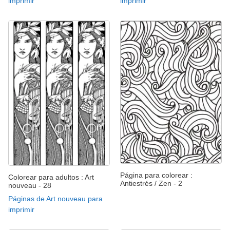
imprimir
imprimir
Página para colorear :
Colorear para adultos : Art
Antiestrés / Zen - 2
nouveau - 28
Páginas de Art nouveau para
imprimir