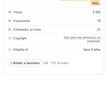
Niña
👁
Vistas
5 655
👁
Impresiones
78
👁
Coloreados en linea
21
Sólo para uso personal y no
🔒
Copyright
comercial.
📅
Añadido el
hace 4 años
☆
Añadir a favoritos
👍
0
👎
0
•
0 votos
Me gusta
No me gusta