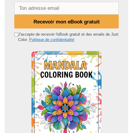
T
o
n
Recevoir mon eBook gratuit
a
d
J'accepte de recevoir l'eBook gratuit et des emails de Just
Color.
Politique de confidentialité
r
e
s
s
e
e
m
a
i
l