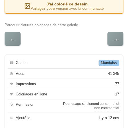
J'ai colorié ce dessin
Partagez votre version avec la communauté
Parcourir d'autres coloriages de cette galerie
←
→
🗃
Galerie
Mandalas
👁
Vues
41 345
👁
Impressions
77
👁
Coloriages en ligne
17
Pour usage strictement personnel et
🔒
Permission
non commercial
📅
Ajouté le
il y a 12 ans