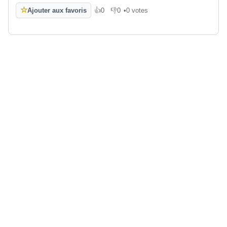
☆
Ajouter aux favoris
👍
0
👎
0
•
0 votes
J'aime
Je n'aime pas