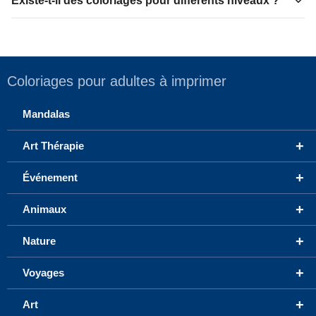
Existe-t-il des coloriages pour différents niveaux ?
Coloriages pour adultes à imprimer
Mandalas
+
Art Thérapie
+
Événement
+
Animaux
+
Nature
+
Voyages
+
Art