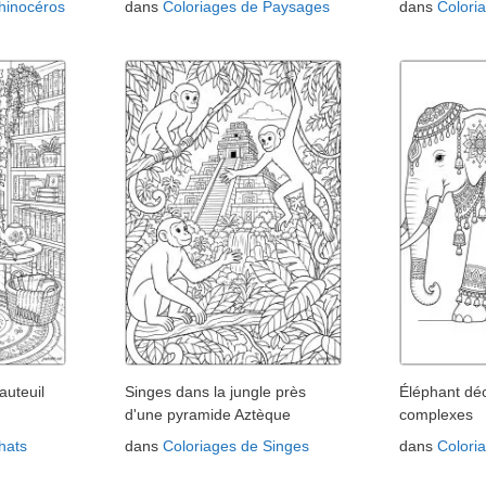
hinocéros
dans
Coloriages de Paysages
dans
Colori
auteuil
Singes dans la jungle près
Éléphant dé
d'une pyramide Aztèque
complexes
hats
dans
Coloriages de Singes
dans
Colori