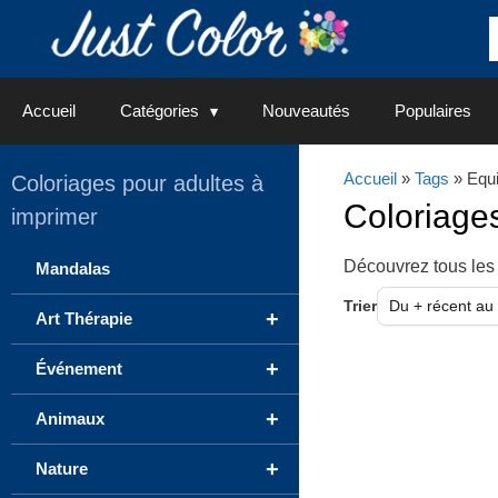
Aller
au
contenu
Accueil
Catégories
Nouveautés
Populaires
Accueil
»
Tags
» Equ
Coloriages pour adultes à
Coloriages
imprimer
Découvrez tous les
Mandalas
Trier
+
Art Thérapie
+
Événement
+
Animaux
+
Nature