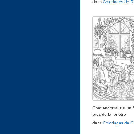
dans
Coloriages de R
Chat endormi sur un f
près de la fenêtre
dans
Coloriages de C