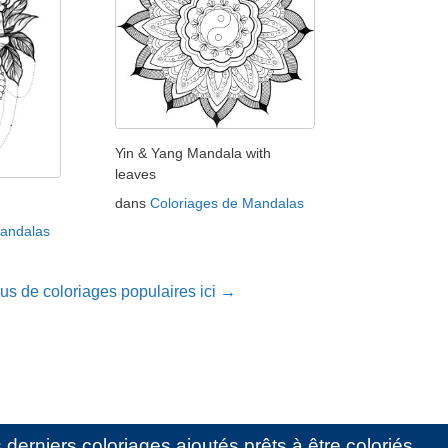
Yin & Yang Mandala with
leaves
dans
Coloriages de Mandalas
Mandalas
lus de coloriages populaires ici →
erniers coloriages ajoutés prêts à être coloriés