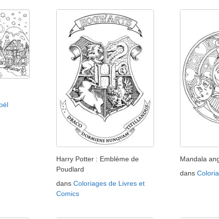
oël
Harry Potter : Emblème de
Mandala an
Poudlard
dans
Colori
dans
Coloriages de Livres et
Comics