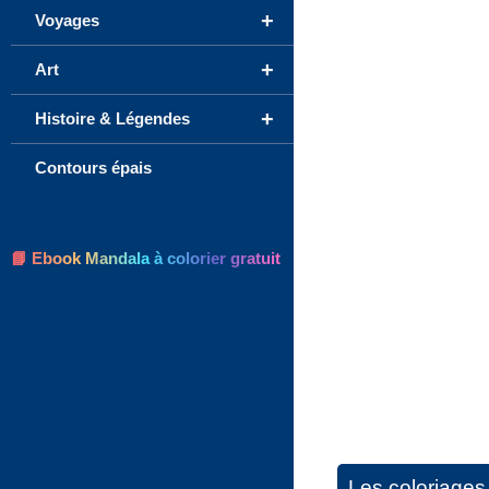
+
Voyages
+
Art
+
Histoire & Légendes
Contours épais
📘 Ebook Mandala à colorier gratuit
Les coloriages 