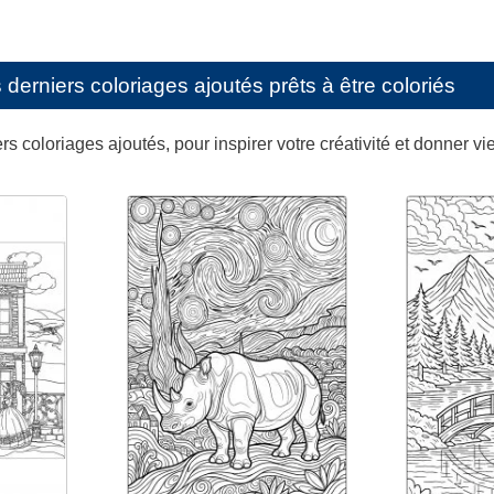
erniers coloriages ajoutés prêts à être coloriés
s coloriages ajoutés, pour inspirer votre créativité et donner vi