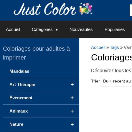
Aller
au
contenu
Accueil
Catégories
Nouveautés
Populaires
Accueil
»
Tags
» Vam
Coloriages pour adultes à
Coloriage
imprimer
Découvrez tous les
Mandalas
Trier
+
Art Thérapie
+
Événement
+
Animaux
+
Nature