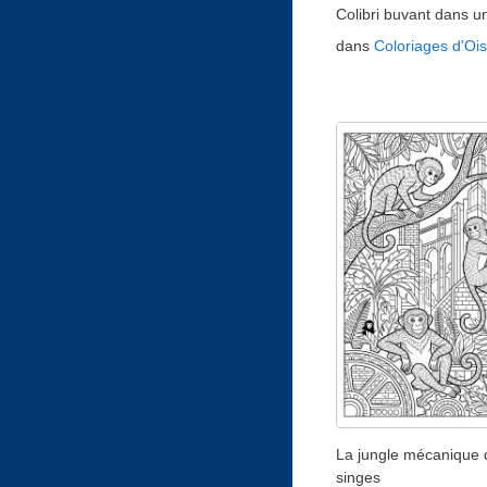
Colibri buvant dans un
dans
Coloriages d'Oi
La jungle mécanique 
singes