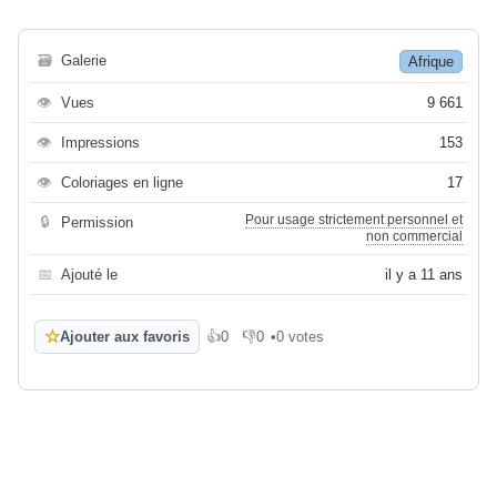
🗃
Galerie
Afrique
👁
Vues
9 661
👁
Impressions
153
👁
Coloriages en ligne
17
Pour usage strictement personnel et
🔒
Permission
non commercial
📅
Ajouté le
il y a 11 ans
☆
Ajouter aux favoris
👍
0
👎
0
•
0 votes
J'aime
Je n'aime pas