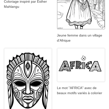
Coloriage inspiré par Esther
Mahlangu
Jeune femme dans un village
d'Afrique
Le mot "AFRICA" avec de
beaux motifs variés à colorier