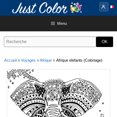
Aller
au
contenu
Menu
Accueil
»
Voyages
»
Afrique
»
Afrique elefants (Coloriage)