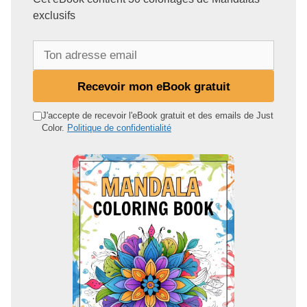
exclusifs
T
o
n
Recevoir mon eBook gratuit
a
d
J'accepte de recevoir l'eBook gratuit et des emails de Just
Color.
Politique de confidentialité
r
e
s
s
e
e
m
a
i
l