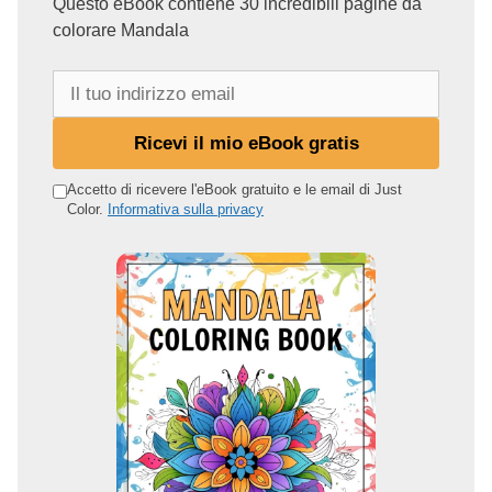
Questo eBook contiene 30 incredibili pagine da
colorare Mandala
I
l
t
Ricevi il mio eBook gratis
u
o
Accetto di ricevere l'eBook gratuito e le email di Just
Color.
Informativa sulla privacy
i
n
d
i
r
i
z
z
o
e
m