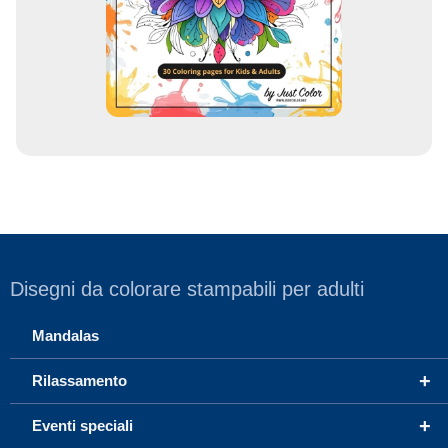
a
i
l
Disegni da colorare stampabili per adulti
Mandalas
+
Rilassamento
+
Eventi speciali