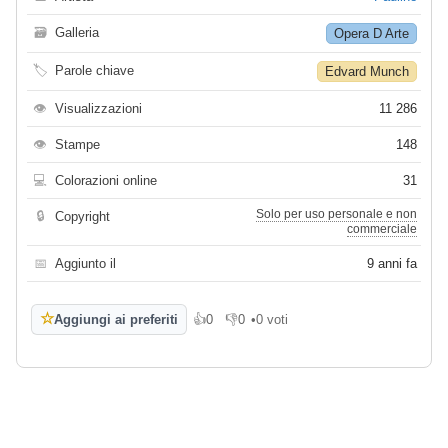
🗃
Galleria
Opera D Arte
🏷
Parole chiave
Edvard Munch
👁
Visualizzazioni
11 286
👁
Stampe
148
💻
Colorazioni online
31
Solo per uso personale e non
🔒
Copyright
commerciale
📅
Aggiunto il
9 anni fa
☆
Aggiungi ai preferiti
👍
0
👎
0
•
0 voti
Mi piace
Non mi piace