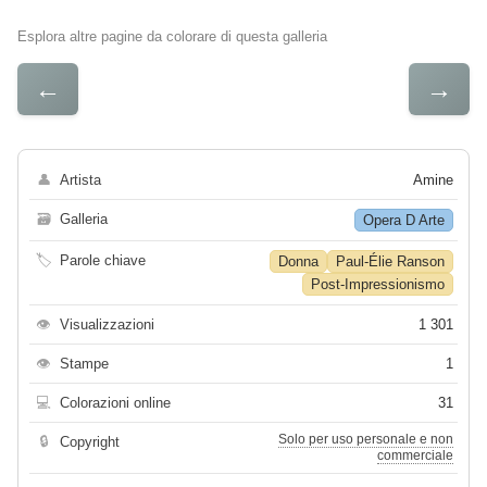
Esplora altre pagine da colorare di questa galleria
←
→
👤
Artista
Amine
🗃
Galleria
Opera D Arte
🏷
Parole chiave
Donna
Paul-Élie Ranson
Post-Impressionismo
👁
Visualizzazioni
1 301
👁
Stampe
1
💻
Colorazioni online
31
Solo per uso personale e non
🔒
Copyright
commerciale