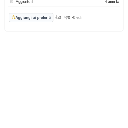
📅
Aggiunto il
4 anni fa
☆
Aggiungi ai preferiti
👍
0
👎
0
•
0 voti
Mi piace
Non mi piace