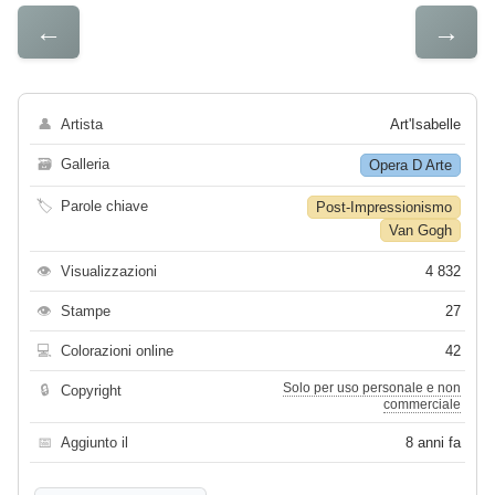
←
→
👤
Artista
Art'Isabelle
🗃
Galleria
Opera D Arte
🏷
Parole chiave
Post-Impressionismo
Van Gogh
👁
Visualizzazioni
4 832
👁
Stampe
27
💻
Colorazioni online
42
Solo per uso personale e non
🔒
Copyright
commerciale
📅
Aggiunto il
8 anni fa