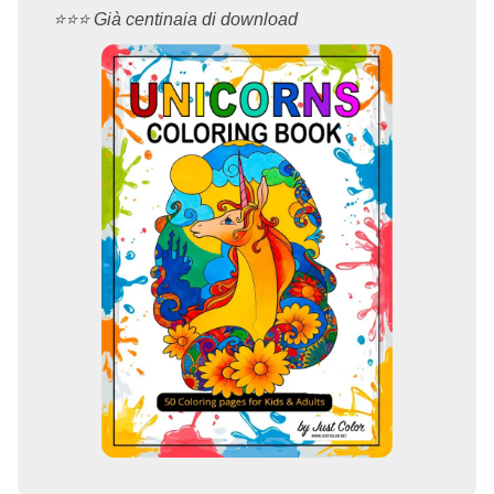
⭐️⭐️⭐️ Già centinaia di download