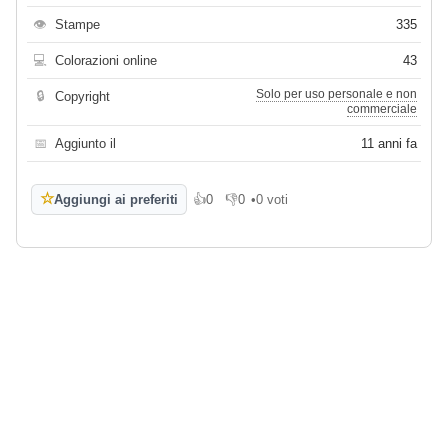
👁
Stampe
335
💻
Colorazioni online
43
Solo per uso personale e non
🔒
Copyright
commerciale
📅
Aggiunto il
11 anni fa
☆
Aggiungi ai preferiti
👍
0
👎
0
•
0 voti
Mi piace
Non mi piace