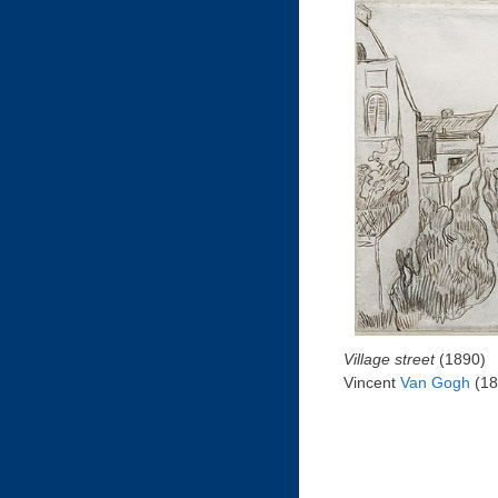
Village street
(1890)
Vincent
Van Gogh
(18