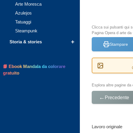
Arte Moresca
Azulejos
Tatuaggi
Clicca sui pulsanti qui
Steampunk
Pagina Opera d arte da 
+
Storia & stories
Stampare
📘 Ebook Mandala da colorare
gratuito
Esplora altre pagine da 
←
Precedente
Lavoro originale