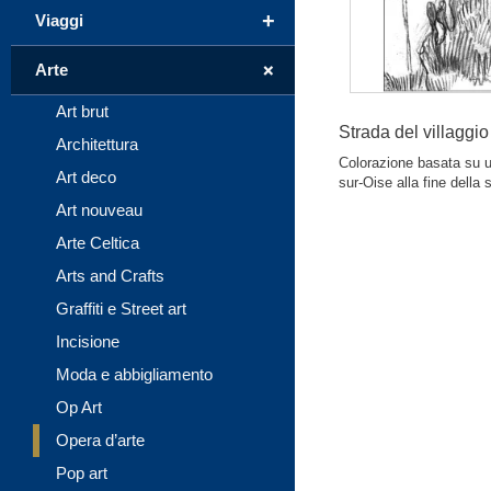
+
Viaggi
+
Arte
Art brut
Strada del villaggi
Architettura
Colorazione basata su u
Art deco
sur-Oise alla fine della 
Art nouveau
Arte Celtica
Arts and Crafts
Graffiti e Street art
Incisione
Moda e abbigliamento
Op Art
Opera d’arte
Pop art