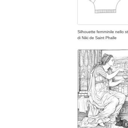
Silhouette femminile nello st
di Niki de Saint Phalle