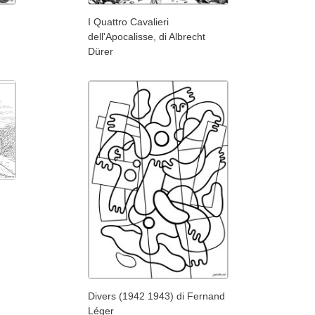
I Quattro Cavalieri
dell'Apocalisse, di Albrecht
Dürer
Divers (1942 1943) di Fernand
Léger