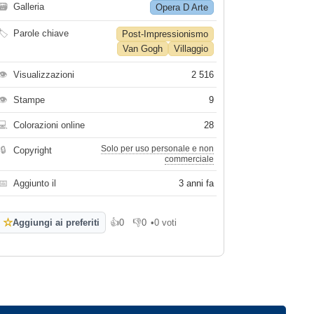
🗃
Galleria
Opera D Arte
🏷
Parole chiave
Post-Impressionismo
Van Gogh
Villaggio
👁
Visualizzazioni
2 516
👁
Stampe
9
💻
Colorazioni online
28
Solo per uso personale e non
🔒
Copyright
commerciale
📅
Aggiunto il
3 anni fa
☆
Aggiungi ai preferiti
👍
0
👎
0
•
0 voti
Mi piace
Non mi piace