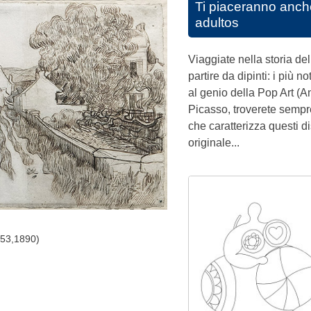
Ti piaceranno anch
adultos
Viaggiate nella storia de
partire da dipinti: i più 
al genio della Pop Art (
Picasso, troverete semp
che caratterizza questi dis
originale...
53,1890)