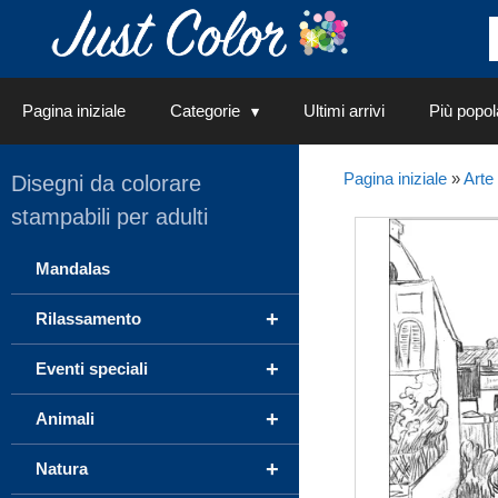
Vai
al
contenuto
Pagina iniziale
Categorie
Ultimi arrivi
Più popol
Pagina iniziale
»
Arte
Disegni da colorare
stampabili per adulti
Mandalas
+
Rilassamento
+
Eventi speciali
+
Animali
+
Natura