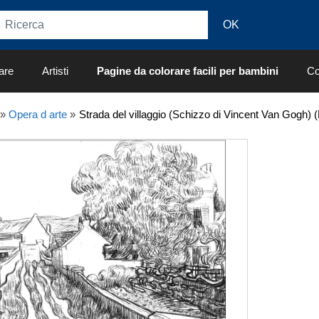
are
Artisti
Pagine da colorare facili per bambini
Co
»
Opera d arte
»
Strada del villaggio (Schizzo di Vincent Van Gogh) 