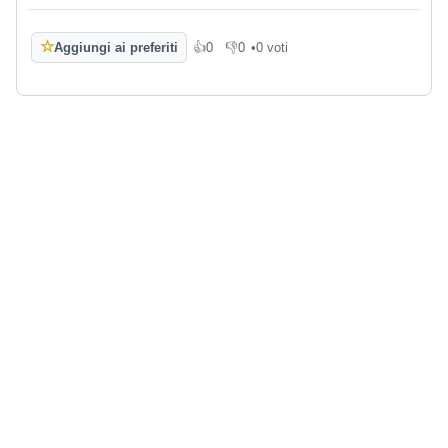
☆
Aggiungi ai preferiti
👍
0
👎
0
•
0 voti
Mi piace
Non mi piace