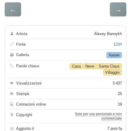
←
→
👤
Artista
Alexey Bannykh
🔗
Fonte
123rf
🗃
Galleria
Natale
🏷
Parole chiave
Casa
Neve
Santa Claus
Villaggio
👁
Visualizzazioni
3 437
👁
Stampe
25
💻
Colorazioni online
19
Solo per uso personale e non
🔒
Copyright
commerciale
📅
Aggiunto il
7 anni fa