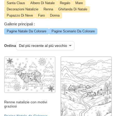
Santa Claus
Albero Di Natale
Regalo
Mare
Decorazioni Natalizie
Renna
Ghirlanda Di Natale
Pupazzo Di Neve
Faro
Donna
Gallerie principali :
Pagine Natale Da Colorare
Pagine Scenario Da Colorare
Ordina
Renne natalizie con motivi
graziosi
Pagine Natale da Colorare