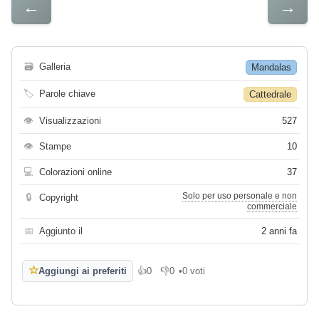
←
→
🗃
Galleria
Mandalas
🏷
Parole chiave
Cattedrale
👁
Visualizzazioni
527
👁
Stampe
10
💻
Colorazioni online
37
Solo per uso personale e non
🔒
Copyright
commerciale
📅
Aggiunto il
2 anni fa
☆
Aggiungi ai preferiti
👍
0
👎
0
•
0 voti
Mi piace
Non mi piace