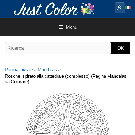
Vai
al
contenuto
Menu
Pagina iniziale
»
Mandalas
»
Rosone ispirato alla cattedrale (complesso) (Pagina Mandalas
da Colorare)