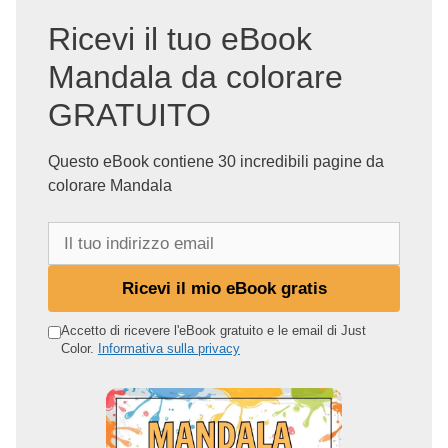
Ricevi il tuo eBook
Mandala da colorare
GRATUITO
Questo eBook contiene 30 incredibili pagine da
colorare Mandala
I
l
t
Ricevi il mio eBook gratis
u
o
Accetto di ricevere l'eBook gratuito e le email di Just
Color.
Informativa sulla privacy
i
n
d
i