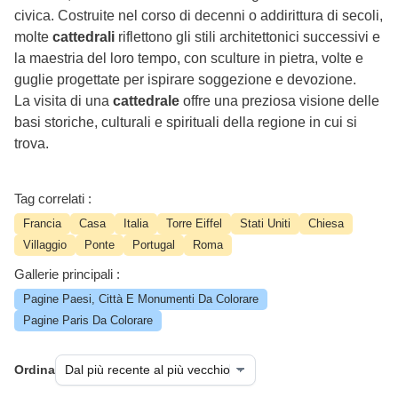
civica. Costruite nel corso di decenni o addirittura di secoli,
molte
cattedrali
riflettono gli stili architettonici successivi e
la maestria del loro tempo, con sculture in pietra, volte e
guglie progettate per ispirare soggezione e devozione.
La visita di una
cattedrale
offre una preziosa visione delle
basi storiche, culturali e spirituali della regione in cui si
trova.
Tag correlati :
Francia
Casa
Italia
Torre Eiffel
Stati Uniti
Chiesa
Villaggio
Ponte
Portugal
Roma
Gallerie principali :
Pagine Paesi, Città E Monumenti Da Colorare
Pagine Paris Da Colorare
Ordina