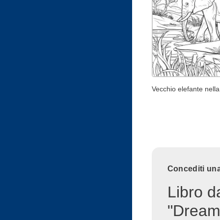
Vecchio elefante nell
Concediti una
Libro d
"Dream