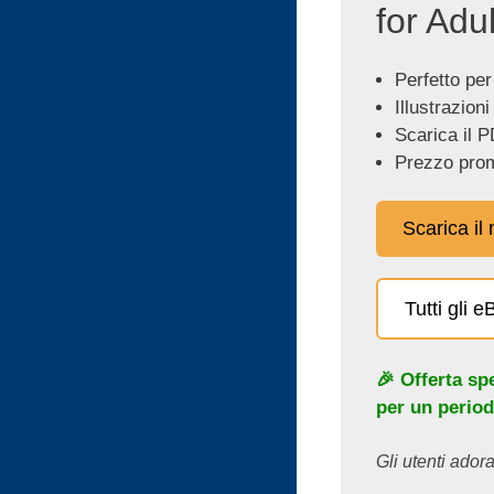
for Adul
Perfetto per
Illustrazioni
Scarica il P
Prezzo prom
Scarica il
Tutti gli 
🎉 Offerta sp
per un period
Gli utenti adora