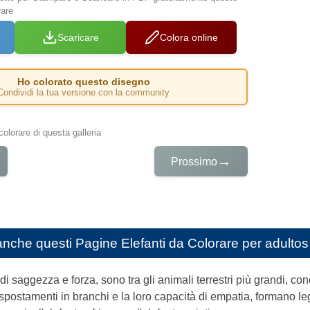
rare
Scaricare
Colora online
Ho colorato questo disegno
Condividi la tua versione con la community
colorare di questa galleria
→
Prossimo
anche questi
Pagine Elefanti da Colorare per adultos
 di saggezza e forza, sono tra gli animali terrestri più grandi, con
 spostamenti in branchi e la loro capacità di empatia, formano leg