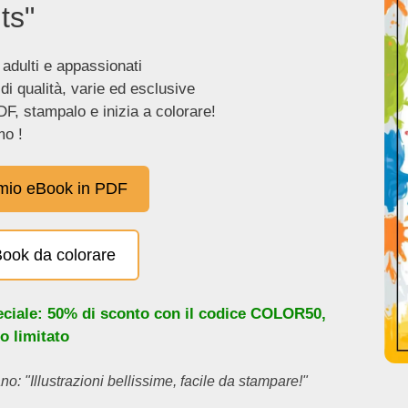
ts"
 adulti e appassionati
 di qualità, varie ed esclusive
DF, stampalo e inizia a colorare!
o !
 mio eBook in PDF
eBook da colorare
eciale: 50% di sconto con il codice
COLOR50
,
o limitato
no: "Illustrazioni bellissime, facile da stampare!"