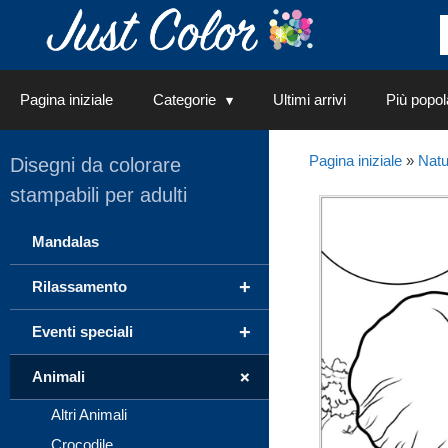
Vai
al
contenuto
Pagina iniziale
Categorie
Ultimi arrivi
Più popol
Pagina iniziale
»
Natu
Disegni da colorare
stampabili per adulti
Mandalas
+
Rilassamento
+
Eventi speciali
+
Animali
Altri Animali
Crocodile