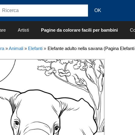
are
Artisti
Pagine da colorare facili per bambini
Co
ra
»
Animali
»
Elefanti
»
Elefante adulto nella savana (Pagina Elefanti