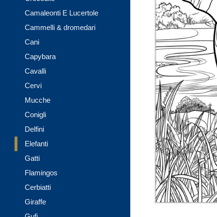
Camaleonti E Lucertole
Cammelli & dromedari
Cani
Capybara
Cavalli
Cervi
Mucche
Conigli
Delfini
Elefanti
Gatti
Flamingos
Cerbiatti
Giraffe
Gufi