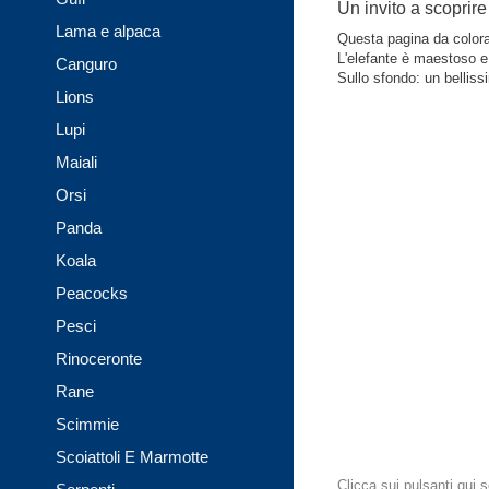
Un invito a scoprire
Lama e alpaca
Questa pagina da colora
L'elefante è maestoso e 
Canguro
Sullo sfondo: un belliss
Lions
Lupi
Maiali
Orsi
Panda
Koala
Peacocks
Pesci
Rinoceronte
Rane
Scimmie
Scoiattoli E Marmotte
Clicca sui pulsanti qui