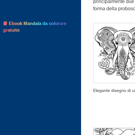
principalmente due s
forma della probosc
📘 Ebook Mandala da colorare
gratuito
Elegante disegno di u