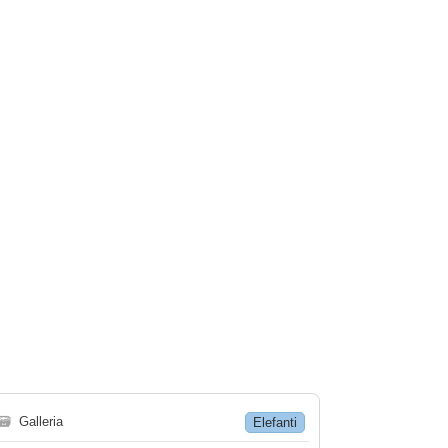
🗃
Galleria
Elefanti