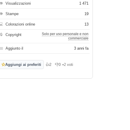
👁
Visualizzazioni
1 471
👁
Stampe
19
💻
Colorazioni online
13
Solo per uso personale e non
🔒
Copyright
commerciale
📅
Aggiunto il
3 anni fa
☆
Aggiungi ai preferiti
👍
2
👎
0
•
2 voti
Mi piace
Non mi piace