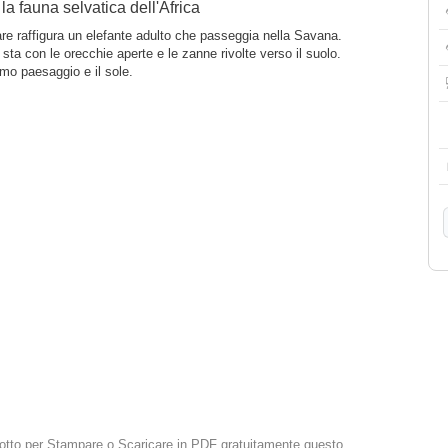
 la fauna selvatica dell'Africa
re raffigura un elefante adulto che passeggia nella Savana.
sta con le orecchie aperte e le zanne rivolte verso il suolo.
imo paesaggio e il sole.
 sotto per Stampare o Scaricare in PDF gratuitamente questo