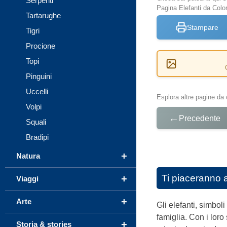
Serpenti
Pagina Elefanti da Colo
Tartarughe
Stampare
Tigri
Procione
Topi
Pinguini
Uccelli
Esplora altre pagine da 
Volpi
←
Precedente
Squali
Bradipi
+
Natura
Ti piaceranno 
+
Viaggi
+
Arte
Gli elefanti, simboli
famiglia. Con i loro
+
Storia & stories