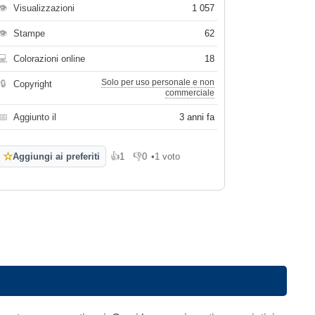
👁
Visualizzazioni
1 057
👁
Stampe
62
💻
Colorazioni online
18
Solo per uso personale e non
🔒
Copyright
commerciale
📅
Aggiunto il
3 anni fa
☆
Aggiungi ai preferiti
👍
1
👎
0
•
1 voto
Mi piace
Non mi piace