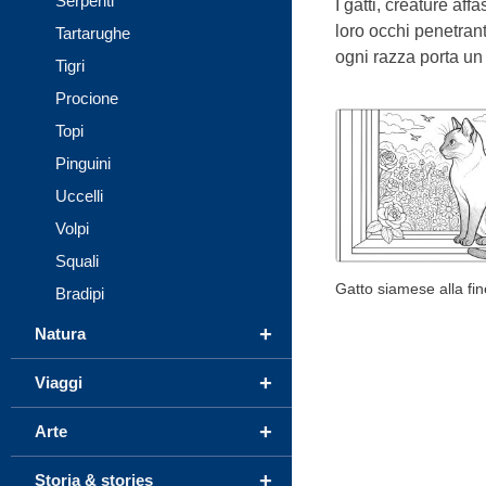
Serpenti
I gatti, creature af
loro occhi penetran
Tartarughe
ogni razza porta un 
Tigri
Procione
Topi
Pinguini
Uccelli
Volpi
Squali
Gatto siamese alla fin
Bradipi
+
Natura
+
Viaggi
+
Arte
+
Storia & stories