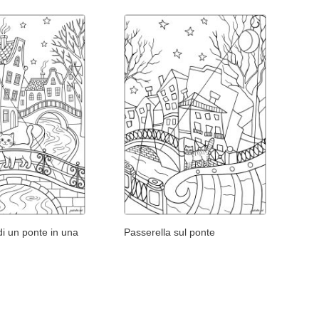
di un ponte in una
Passerella sul ponte