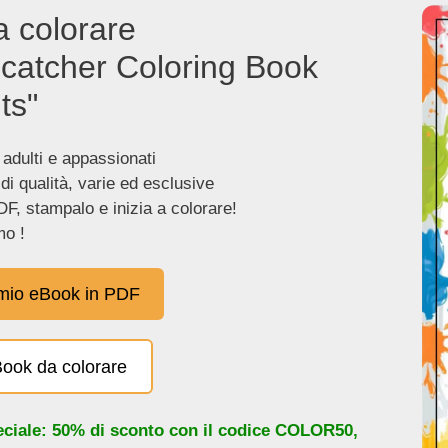
a colorare
catcher Coloring Book
ts"
 adulti e appassionati
 di qualità, varie ed esclusive
DF, stampalo e inizia a colorare!
o !
 mio eBook in PDF
eBook da colorare
eciale: 50% di sconto con il codice
COLOR50
,