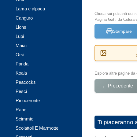
Lama e alpaca
Clicca sui pulsanti qui
Canguro
Pagina Gatti da Colorar
Lions
Stampare
Lupi
Maiali
Orsi
Panda
Koala
Esplora altre pagine da 
Peacocks
←
Precedente
Pesci
Rinoceronte
Rane
Scimmie
Ti piaceranno 
Scoiattoli E Marmotte