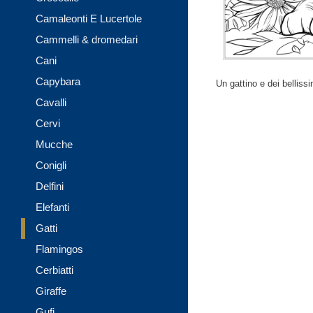
Camaleonti E Lucertole
Cammelli & dromedari
Cani
Capybara
Un gattino e dei bellissim
Cavalli
Cervi
Mucche
Conigli
Delfini
Elefanti
Gatti
Flamingos
Cerbiatti
Giraffe
Gufi