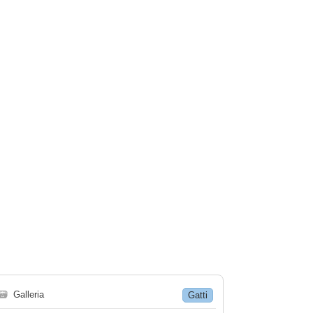
🗃
Galleria
Gatti