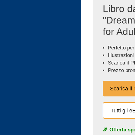
Libro d
"Dream
for Adul
Perfetto per
Illustrazioni
Scarica il P
Prezzo prom
Scarica il
Tutti gli 
🎉 Offerta sp