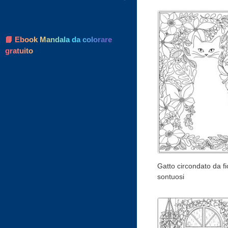
📘 Ebook Mandala da colorare
gratuito
Gatto circondato da fi
sontuosi