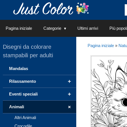
Vai
al
contenuto
Pagina iniziale
Categorie
Ultimi arrivi
Più popol
Pagina iniziale
»
Natu
Disegni da colorare
stampabili per adulti
Mandalas
+
Rilassamento
+
Eventi speciali
+
Animali
Altri Animali
Crocodile