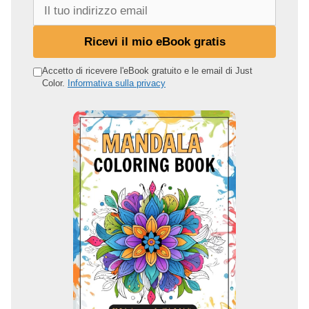
I
l
t
Ricevi il mio eBook gratis
u
o
Accetto di ricevere l'eBook gratuito e le email di Just
Color.
Informativa sulla privacy
i
n
d
i
r
i
z
z
o
e
m
a
i
l