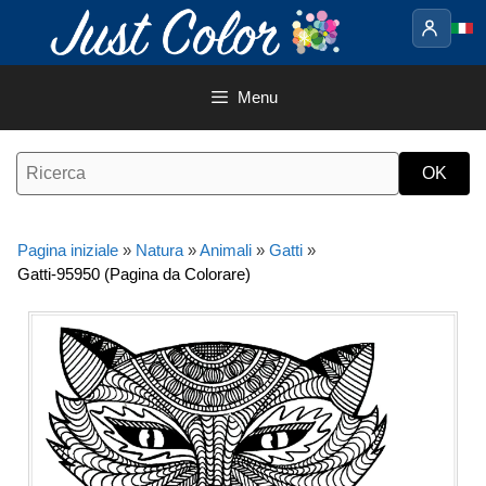
Vai
al
contenuto
Menu
Pagina iniziale
»
Natura
»
Animali
»
Gatti
»
Gatti-95950 (Pagina da Colorare)