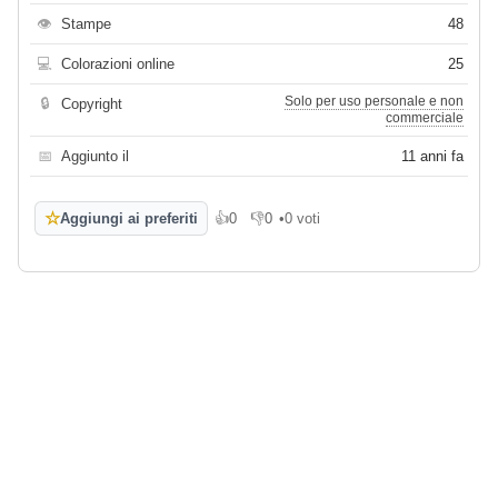
👁
Stampe
48
💻
Colorazioni online
25
Solo per uso personale e non
🔒
Copyright
commerciale
📅
Aggiunto il
11 anni fa
☆
Aggiungi ai preferiti
👍
0
👎
0
•
0 voti
Mi piace
Non mi piace