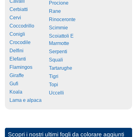
Cavalli
Procione
Cerbiatti
Rane
Cervi
Rinoceronte
Coccodrillo
Scimmie
Conigli
Scoiattoli E
Crocodile
Marmotte
Delfini
Serpenti
Elefanti
Squali
Flamingos
Tartarughe
Giraffe
Tigri
Gufi
Topi
Koala
Uccelli
Lama e alpaca
Scopri i nostri ultimi fogli da colorare aggiunti