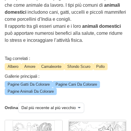
che come animale da lavoro. I tipi più comuni di
animali
domestici
includono cani, gatti, uccelli e piccoli mammiferi
come porcellini d’India e conigli.
Il rapporto tra gli esseri umani e i loro
animali domestici
può apportare numerosi benefici alla salute, come ridurre
lo stress e incoraggiare l’attività fisica.
Tag correlati :
Albero
Amore
Camaleonte
Sfondo Scuro
Pollo
Gallerie principali :
Pagine Gatti Da Colorare
Pagine Cani Da Colorare
Pagine Animali Da Colorare
Ordina