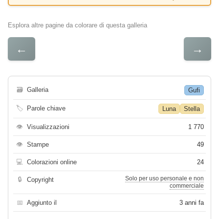
Esplora altre pagine da colorare di questa galleria
←
→
🗃
Galleria
Gufi
🏷
Parole chiave
Luna
Stella
👁
Visualizzazioni
1 770
👁
Stampe
49
💻
Colorazioni online
24
Solo per uso personale e non
🔒
Copyright
commerciale
📅
Aggiunto il
3 anni fa