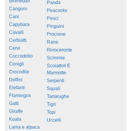
dromedari
Panda
Canguro
Peacocks
Cani
Pesci
Capybara
Pinguini
Cavalli
Procione
Cerbiatti
Rane
Cervi
Rinoceronte
Coccodrillo
Scimmie
Conigli
Scoiattoli E
Crocodile
Marmotte
Delfini
Serpenti
Elefanti
Squali
Flamingos
Tartarughe
Gatti
Tigri
Giraffe
Topi
Koala
Uccelli
Lama e alpaca