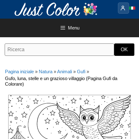
Vai
al
contenuto
Menu
Pagina iniziale
»
Natura
»
Animali
»
Gufi
»
Gufo, luna, stelle e un grazioso villaggio (Pagina Gufi da
Colorare)