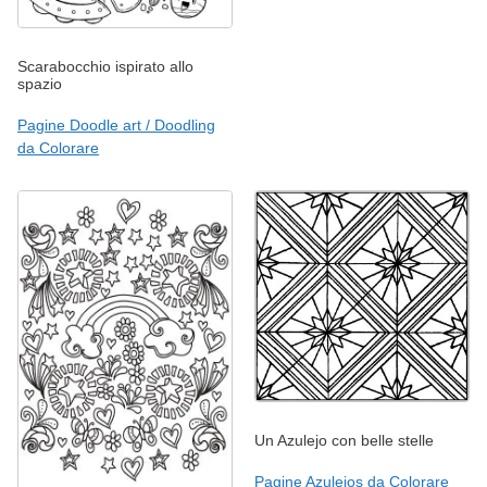
Scarabocchio ispirato allo
spazio
Pagine Doodle art / Doodling
da Colorare
Un Azulejo con belle stelle
Pagine Azulejos da Colorare