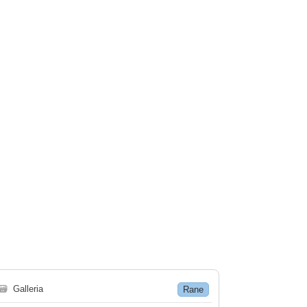
🗃
Galleria
Rane