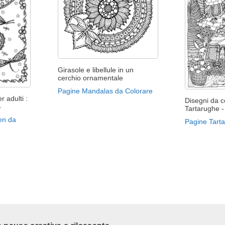
Girasole e libellule in un
cerchio ornamentale
Pagine Mandalas da Colorare
r adulti :
Disegni da co
4
Tartarughe -
Zen da
Pagine Tart