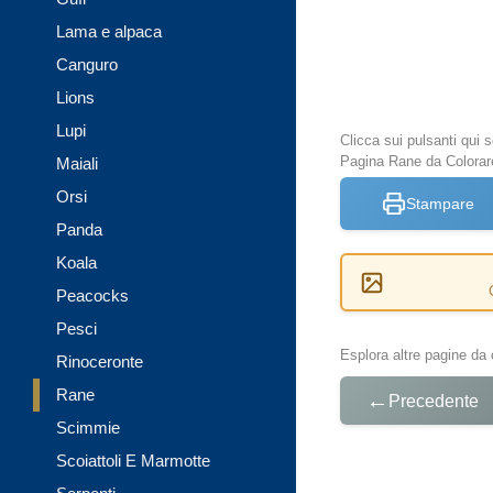
Lama e alpaca
Canguro
Lions
Lupi
Clicca sui pulsanti qui
Pagina Rane da Colorar
Maiali
Orsi
Stampare
Panda
Koala
Peacocks
Pesci
Esplora altre pagine da 
Rinoceronte
Rane
←
Precedente
Scimmie
Scoiattoli E Marmotte