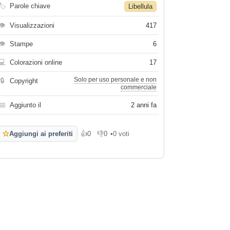
🏷
Parole chiave
Libellula
👁
Visualizzazioni
417
👁
Stampe
6
💻
Colorazioni online
17
Solo per uso personale e non
🔒
Copyright
commerciale
📅
Aggiunto il
2 anni fa
☆
Aggiungi ai preferiti
👍
0
👎
0
•
0 voti
Mi piace
Non mi piace