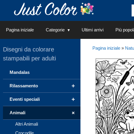
Vai
al
contenuto
Pagina iniziale
Categorie
Ultimi arrivi
Più popol
Pagina iniziale
»
Natu
Disegni da colorare
stampabili per adulti
Mandalas
+
Rilassamento
+
Eventi speciali
+
Animali
Altri Animali
Crocodile