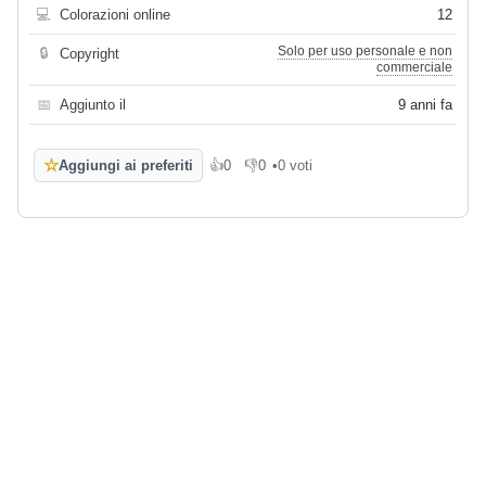
💻
Colorazioni online
12
Solo per uso personale e non
🔒
Copyright
commerciale
📅
Aggiunto il
9 anni fa
☆
Aggiungi ai preferiti
👍
0
👎
0
•
0 voti
Mi piace
Non mi piace