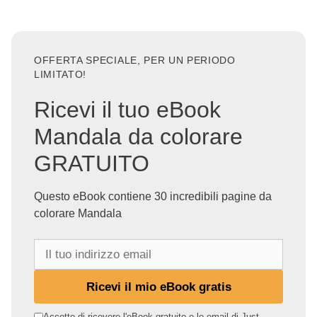
OFFERTA SPECIALE, PER UN PERIODO
LIMITATO!
Ricevi il tuo eBook
Mandala da colorare
GRATUITO
Questo eBook contiene 30 incredibili pagine da
colorare Mandala
I
l
t
Ricevi il mio eBook gratis
u
o
Accetto di ricevere l'eBook gratuito e le email di Just