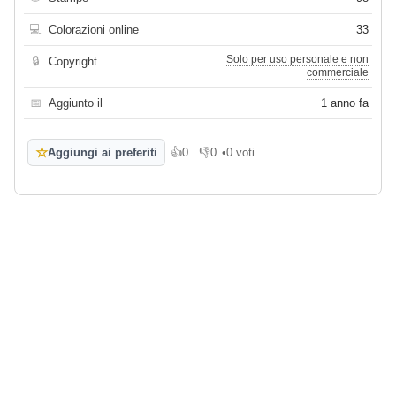
💻
Colorazioni online
33
Solo per uso personale e non
🔒
Copyright
commerciale
📅
Aggiunto il
1 anno fa
☆
Aggiungi ai preferiti
👍
0
👎
0
•
0 voti
Mi piace
Non mi piace