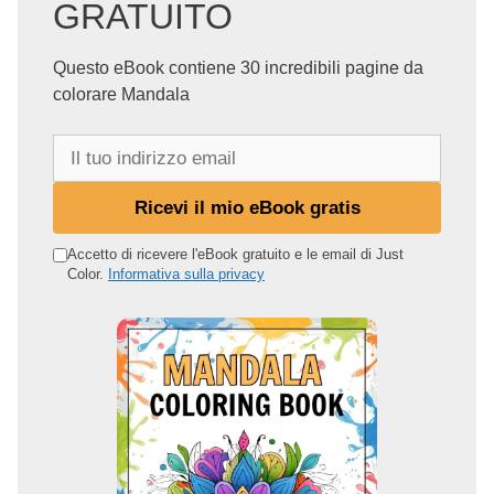
GRATUITO
Questo eBook contiene 30 incredibili pagine da
colorare Mandala
I
l
t
Ricevi il mio eBook gratis
u
o
Accetto di ricevere l'eBook gratuito e le email di Just
Color.
Informativa sulla privacy
i
n
d
i
r
i
z
z
o