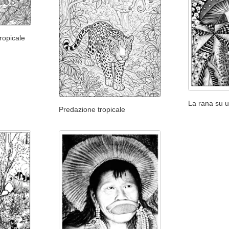
tropicale
La rana su 
Predazione tropicale