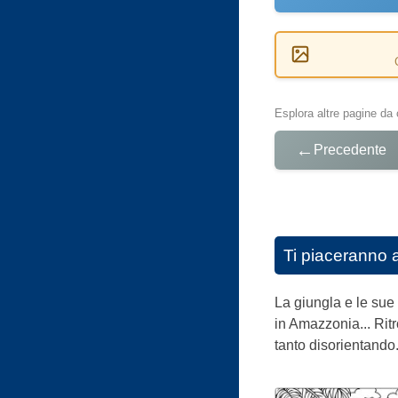
Esplora altre pagine da 
←
Precedente
Ti piaceranno 
La giungla e le sue
in Amazzonia... Ritr
tanto disorientando