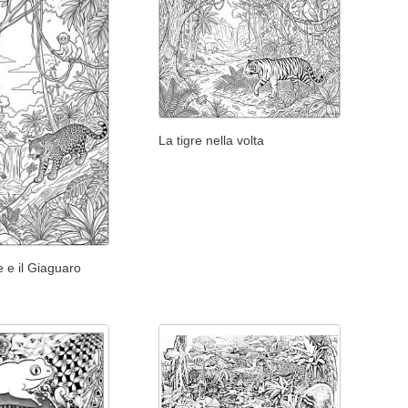
La tigre nella volta
e e il Giaguaro