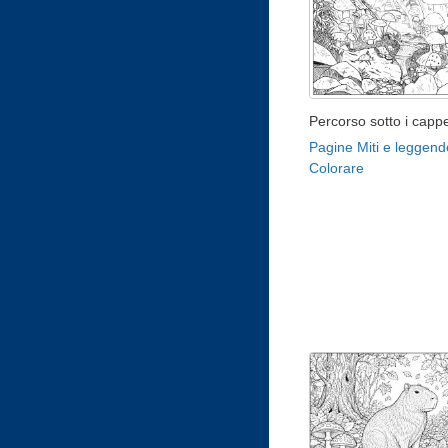
Percorso sotto i cappel
Pagine Miti e leggend
Colorare