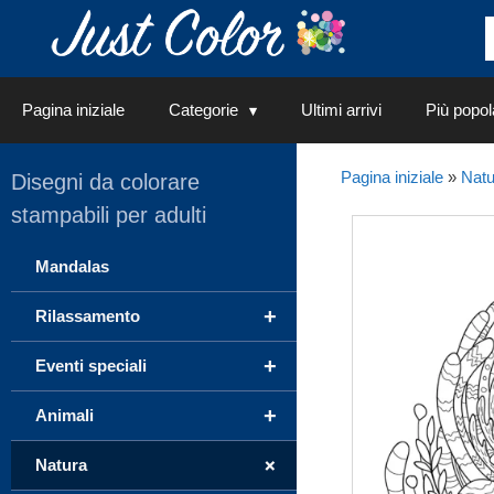
Vai
al
contenuto
Pagina iniziale
Categorie
Ultimi arrivi
Più popol
Pagina iniziale
»
Natu
Disegni da colorare
stampabili per adulti
Mandalas
+
Rilassamento
+
Eventi speciali
+
Animali
+
Natura