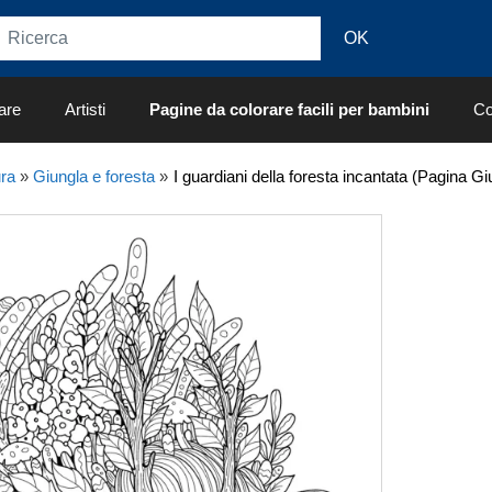
are
Artisti
Pagine da colorare facili per bambini
Co
ra
»
Giungla e foresta
»
I guardiani della foresta incantata (Pagina G