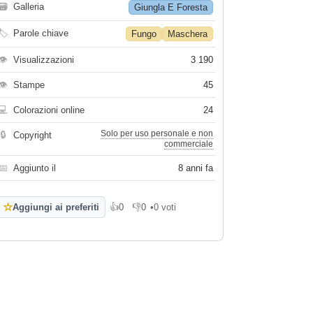
🗃
Galleria
Giungla E Foresta
🏷
Parole chiave
Fungo
Maschera
👁
Visualizzazioni
3 190
👁
Stampe
45
💻
Colorazioni online
24
Solo per uso personale e non
🔒
Copyright
commerciale
📅
Aggiunto il
8 anni fa
☆
Aggiungi ai preferiti
👍
0
👎
0
•
0 voti
Mi piace
Non mi piace