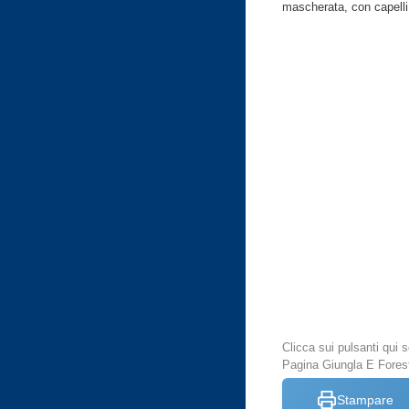
mascherata, con capelli pi
Clicca sui pulsanti qui
Pagina Giungla E Fores
Stampare