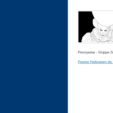
Pennywise - Grippe-
Pagine Halloween da 