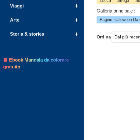
Zucca
Strega
Sk
+
Viaggi
Galleria principale :
+
Arte
Pagine Halloween Da 
+
Storia & stories
Ordina
📘 Ebook Mandala da colorare
gratuito