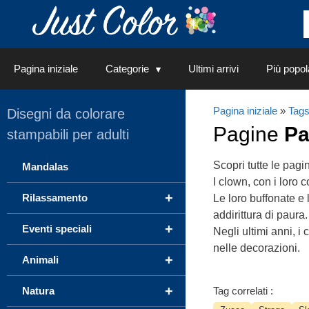
Vai
al
contenuto
Pagina iniziale
Categorie
Ultimi arrivi
Più popol
Pagina iniziale
»
Tag
Disegni da colorare
Pagine
Pa
stampabili per adulti
Scopri tutte le pag
Mandalas
I clown, con i loro c
+
Rilassamento
Le loro buffonate e 
addirittura di paura.
+
Eventi speciali
Negli ultimi anni, i
nelle decorazioni.
+
Animali
+
Natura
Tag correlati :