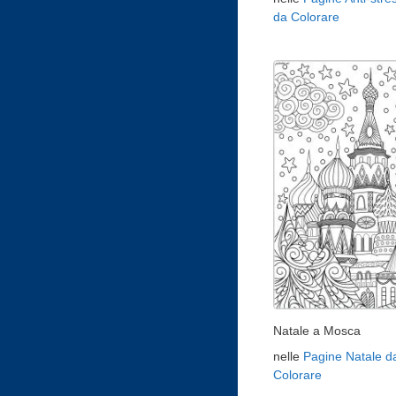
da Colorare
Natale a Mosca
nelle
Pagine Natale d
Colorare