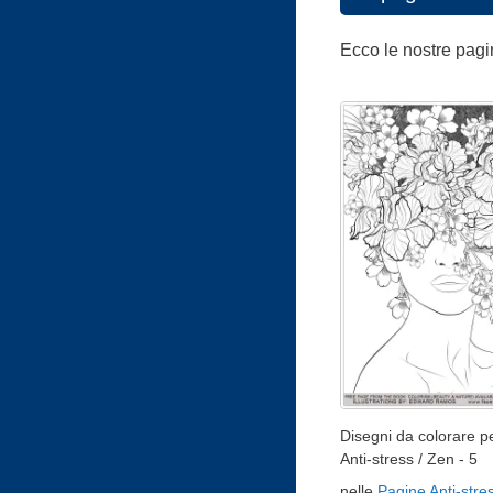
Ecco le nostre pagi
Disegni da colorare pe
Anti-stress / Zen - 5
nelle
Pagine Anti-stre