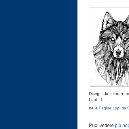
Disegni da colorare pe
Lupi - 1
nelle
Pagine Lupi da 
Puoi vedere
più po