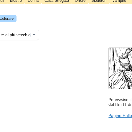
ull
Mostro
Donna
Casa Stregata
Orrore
Skeleton
Vampiro
Colorare
Pennywise il
dal film IT 
Pagine Hall