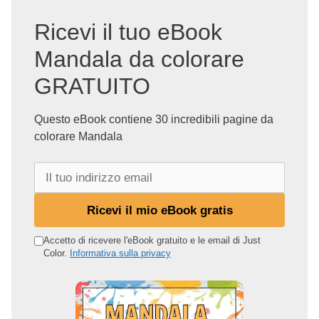
Ricevi il tuo eBook
Mandala da colorare
GRATUITO
Questo eBook contiene 30 incredibili pagine da
colorare Mandala
I
l
t
Ricevi il mio eBook gratis
u
o
Accetto di ricevere l'eBook gratuito e le email di Just
Color.
Informativa sulla privacy
i
n
d
i