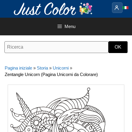
Vai
al
contenuto
Menu
Pagina iniziale
»
Storia
»
Unicorni
»
Zentangle Unicorn (Pagina Unicorni da Colorare)