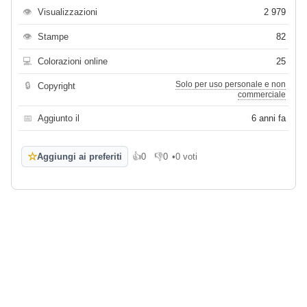
👁
Visualizzazioni
2 979
👁
Stampe
82
💻
Colorazioni online
25
Solo per uso personale e non
🔒
Copyright
commerciale
📅
Aggiunto il
6 anni fa
☆
Aggiungi ai preferiti
👍
0
👎
0
•
0 voti
Mi piace
Non mi piace