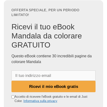
OFFERTA SPECIALE, PER UN PERIODO
LIMITATO!
Ricevi il tuo eBook
Mandala da colorare
GRATUITO
Questo eBook contiene 30 incredibili pagine da
colorare Mandala
I
l
t
Ricevi il mio eBook gratis
u
o
Accetto di ricevere l'eBook gratuito e le email di Just
Color.
Informativa sulla privacy
i