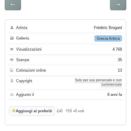
←
→
👤
Artista
Frédéric Brogard
🗃
Galleria
Grecia Antica
👁
Visualizzazioni
4 768
👁
Stampe
35
💻
Colorazioni online
13
Solo per uso personale e non
🔒
Copyright
commerciale
📅
Aggiunto il
8 anni fa
☆
Aggiungi ai preferiti
👍
0
👎
0
•
0 voti
Mi piace
Non mi piace