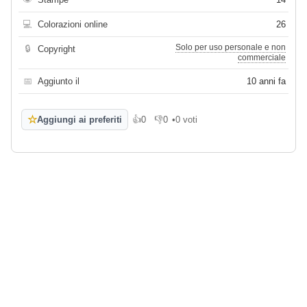
💻
Colorazioni online
26
Solo per uso personale e non
🔒
Copyright
commerciale
📅
Aggiunto il
10 anni fa
☆
Aggiungi ai preferiti
👍
0
👎
0
•
0 voti
Mi piace
Non mi piace