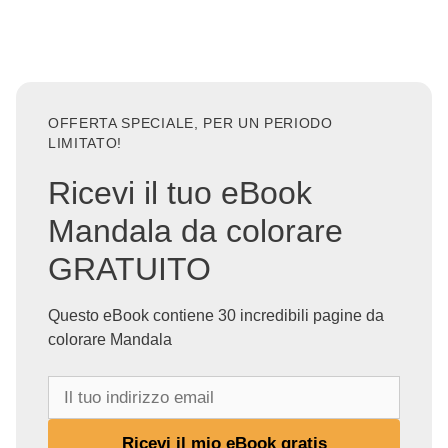
OFFERTA SPECIALE, PER UN PERIODO
LIMITATO!
Ricevi il tuo eBook
Mandala da colorare
GRATUITO
Questo eBook contiene 30 incredibili pagine da
colorare Mandala
I
l
t
Ricevi il mio eBook gratis