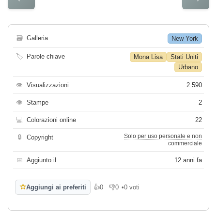
🗃
Galleria
New York
🏷
Parole chiave
Mona Lisa
Stati Uniti
Urbano
👁
Visualizzazioni
2 590
👁
Stampe
2
💻
Colorazioni online
22
Solo per uso personale e non
🔒
Copyright
commerciale
📅
Aggiunto il
12 anni fa
☆
Aggiungi ai preferiti
👍
0
👎
0
•
0 voti
Mi piace
Non mi piace