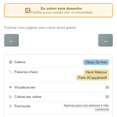
Eu colori este desenho
Partilhe a sua versão com a comunidade
Explorar mais páginas para colorir desta galeria
←
→
🗃
Galeria
Obras De Arte
🏷
Palavras-chave
Henri Matisse
Paris #Copyphoto#
👁
Visualizacoes
10
💻
Coloracoes online
10
Apenas para uso pessoal e não
🔒
Permissão
comercial