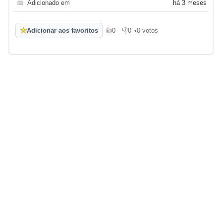
📅
Adicionado em
há 3 meses
☆
Adicionar aos favoritos
👍
0
👎
0
•
0 votos
Gosto
Não gosto