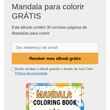
Mandala para colorir
GRÁTIS
Este eBook contém 30 incríveis páginas de
Mandalas para colorir
S
e
u
Receber meu eBook grátis
e
n
Aceito receber o eBook gratuito e emails da Just Color.
Política de privacidade
d
e
r
e
ç
o
d