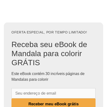
OFERTA ESPECIAL, POR TEMPO LIMITADO!
Receba seu eBook de
Mandala para colorir
GRÁTIS
Este eBook contém 30 incríveis páginas de
Mandalas para colorir
S
e
u
Receber meu eBook grátis