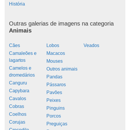
História
Outras galerias de imagens na categoria
Animais
Cães
Lobos
Veados
Camaleões e
Macacos
lagartos
Mouses
Camelos e
Outros animais
dromedários
Pandas
Canguru
Pássaros
Capybara
Pavões
Cavalos
Peixes
Cobras
Pinguins
Coelhos
Porcos
Corujas
Preguiças
Crocodile