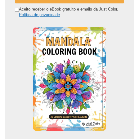
e
n
Aceito receber o eBook gratuito e emails da Just Color.
Política de privacidade
d
e
r
e
ç
o
d
e
e
m
a
i
l