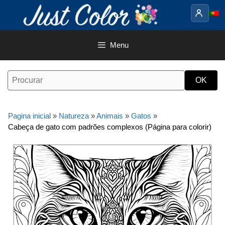
Saltar
para
o
conteúdo
Menu
Pagina inicial
»
Natureza
»
Animais
»
Gatos
»
Cabeça de gato com padrões complexos (Página para colorir)