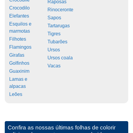
Raposas
Crocodilo
Rinoceronte
Elefantes
Sapos
Esquilos e
Tartarugas
marmotas
Tigres
Filhotes
Tubarões
Flamingos
Ursos
Girafas
Ursos coala
Golfinhos
Vacas
Guaxinim
Lamas e
alpacas
Leões
Confira as nossas últimas folhas de colorir