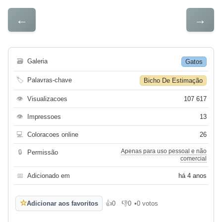
←
→
🗃
Galeria
Gatos
🏷
Palavras-chave
Bicho De Estimação
👁
Visualizacoes
107 617
👁
Impressoes
13
💻
Coloracoes online
26
Apenas para uso pessoal e não
🔒
Permissão
comercial
📅
Adicionado em
há 4 anos
☆
Adicionar aos favoritos
👍
0
👎
0
•
0 votos
Gosto
Não gosto