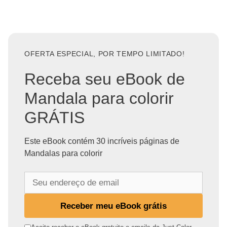
OFERTA ESPECIAL, POR TEMPO LIMITADO!
Receba seu eBook de
Mandala para colorir
GRÁTIS
Este eBook contém 30 incríveis páginas de
Mandalas para colorir
S
e
u
Receber meu eBook grátis
e
n