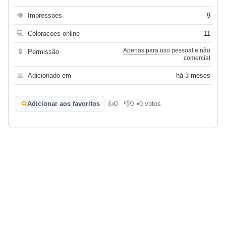
👁
Impressoes
9
💻
Coloracoes online
11
Apenas para uso pessoal e não
🔒
Permissão
comercial
📅
Adicionado em
há 3 meses
☆
Adicionar aos favoritos
👍
0
👎
0
•
0 votos
Gosto
Não gosto