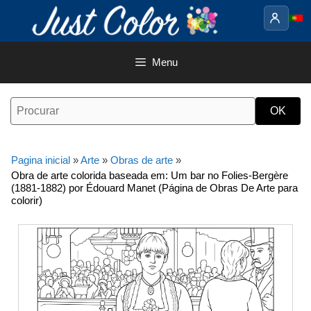
Saltar
para
o
conteúdo
Menu
Pagina inicial
»
Arte
»
Obras de arte
»
Obra de arte colorida baseada em: Um bar no Folies-Bergère
(1881-1882) por Édouard Manet (Página de Obras De Arte para
colorir)