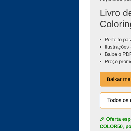
Livro d
Colorin
Perfeito par
Ilustrações 
Baixe o PDF
Preço promo
Baixar m
Todos os 
🎉 Oferta es
COLOR50
, p