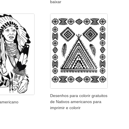
baixar
Desenhos para colorir gratuitos
de Nativos americanos para
 americano
imprimir e colorir