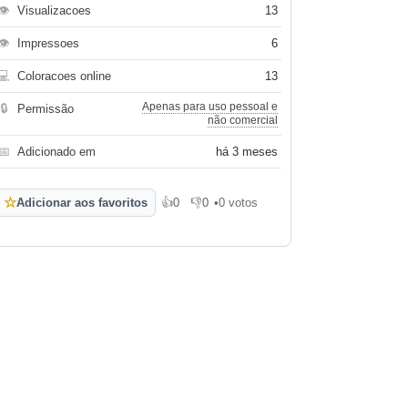
👁
Visualizacoes
13
👁
Impressoes
6
💻
Coloracoes online
13
Apenas para uso pessoal e
🔒
Permissão
não comercial
📅
Adicionado em
há 3 meses
☆
Adicionar aos favoritos
👍
0
👎
0
•
0 votos
Gosto
Não gosto