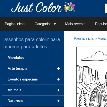
Saltar
para
o
conteúdo
Pagina inicial
Categorias
Mais recente
Popular
Pagina inicial
»
Viaja
Desenhos para colorir para
imprimir para adultos
Mandalas
+
Arte terapia
+
Eventos especiais
+
Animais
+
Natureza