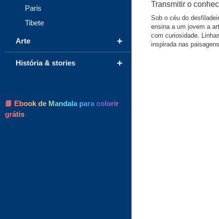
Transmitir o conhec
Paris
Sob o céu do desfiladei
Tibete
ensina a um jovem a ar
com curiosidade. Linha
+
Arte
inspirada nas paisagens
+
História & stories
📘 Ebook de Mandala para colorir
grátis