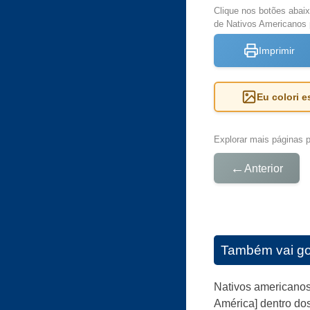
Clique nos botões abai
de Nativos Americanos p
Imprimir
Eu colori 
Explorar mais páginas pa
←
Anterior
Também vai go
Nativos americanos
América] dentro dos