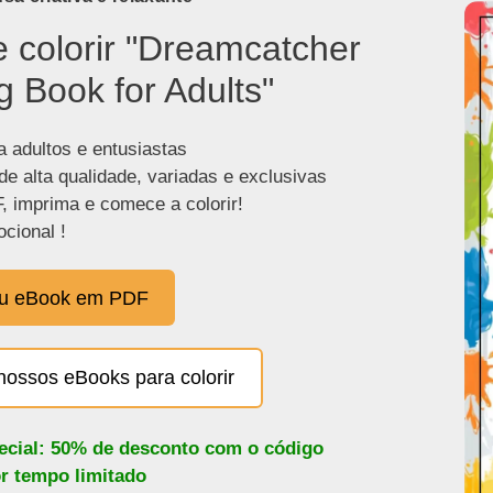
e colorir "Dreamcatcher
g Book for Adults"
a adultos e entusiastas
de alta qualidade, variadas e exclusivas
, imprima e comece a colorir!
cional !
eu eBook em PDF
nossos eBooks para colorir
pecial: 50% de desconto com o código
or tempo limitado