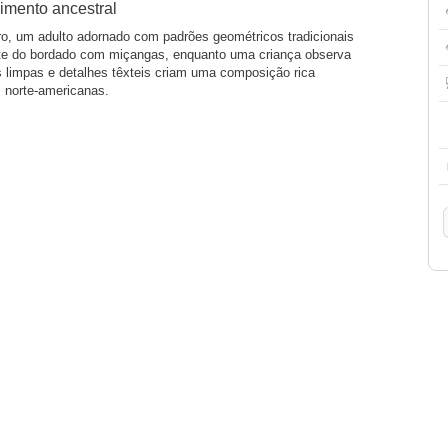
imento ancestral
ro, um adulto adornado com padrões geométricos tradicionais
te do bordado com miçangas, enquanto uma criança observa
s limpas e detalhes têxteis criam uma composição rica
 norte-americanas.