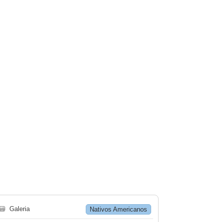
🗃
Galeria
Nativos Americanos