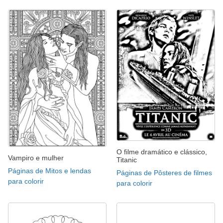
O filme dramático e clássico,
Vampiro e mulher
Titanic
Páginas de Mitos e lendas
Páginas de Pôsteres de filmes
para colorir
para colorir