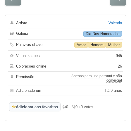
👤
Artista
Valentin
🗃
Galeria
Dia Dos Namorados
🏷
Palavras-chave
Amor
Homem
Mulher
👁
Visualizacoes
945
💻
Coloracoes online
26
Apenas para uso pessoal e não
🔒
Permissão
comercial
📅
Adicionado em
há 9 anos
☆
Adicionar aos favoritos
👍
0
👎
0
•
0 votos
Gosto
Não gosto