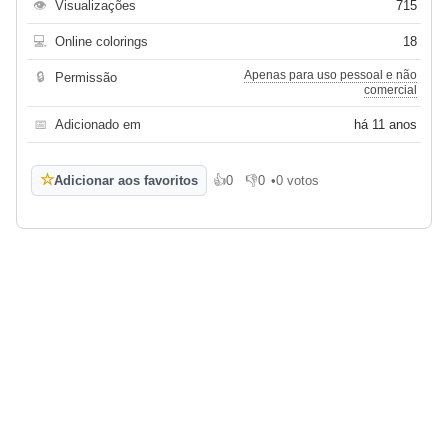
👁
Visualizações
715
💻
Online colorings
18
Apenas para uso pessoal e não
🔒
Permissão
comercial
📅
Adicionado em
há 11 anos
☆
Adicionar aos favoritos
👍
0
👎
0
•
0 votos
Gosto
Não gosto