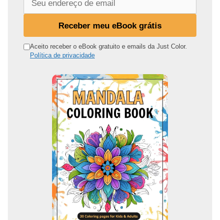
e
u
Receber meu eBook grátis
e
n
Aceito receber o eBook gratuito e emails da Just Color.
Política de privacidade
d
e
r
e
ç
o
d
e
e
m
a
i
l