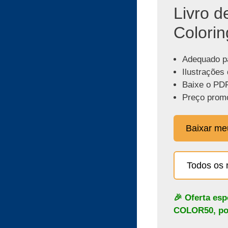
Livro d
Colorin
Adequado pa
Ilustrações 
Baixe o PDF
Preço promo
Baixar m
Todos os 
🎉 Oferta es
COLOR50
, p