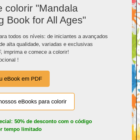
e colorir "Mandala
g Book for All Ages"
ra todos os níveis: de iniciantes a avançados
de alta qualidade, variadas e exclusivas
, imprima e comece a colorir!
cional !
eu eBook em PDF
nossos eBooks para colorir
pecial: 50% de desconto com o código
or tempo limitado