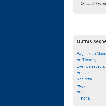
Os usuários ado
Outras seçõe
Páginas de Manda
Art Therapy
Eventos especiai
Animais
Natureza
Viaja
Arte
História