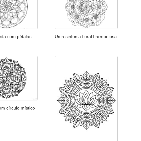
ita com pétalas
Uma sinfonia floral harmoniosa
m círculo místico