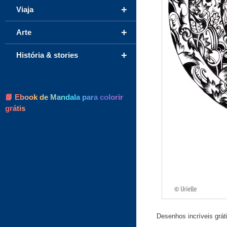
+
Viaja
+
Arte
+
História & stories
📘 Ebook de Mandala para colorir
grátis
Desenhos incríveis grát