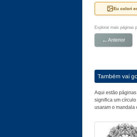
Eu colori 
Explorar mais páginas pa
←
Anterior
Também vai go
Aqui estão páginas 
significa um círcul
usaram o mandala c