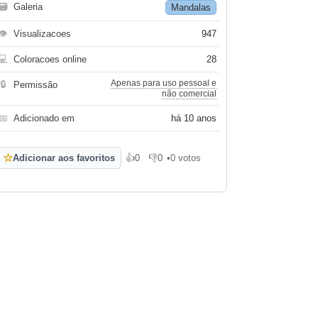
🗃
Galeria
Mandalas
👁
Visualizacoes
947
💻
Coloracoes online
28
Apenas para uso pessoal e
🔒
Permissão
não comercial
📅
Adicionado em
há 10 anos
☆
Adicionar aos favoritos
👍
0
👎
0
•
0 votos
Gosto
Não gosto