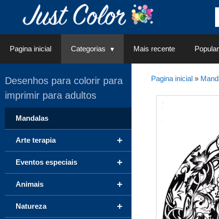
Saltar
para
o
conteúdo
Pagina inicial
Categorias
Mais recente
Popular
Pagina inicial
»
Mand
Desenhos para colorir para
imprimir para adultos
Mandalas
+
Arte terapia
+
Eventos especiais
+
Animais
+
Natureza