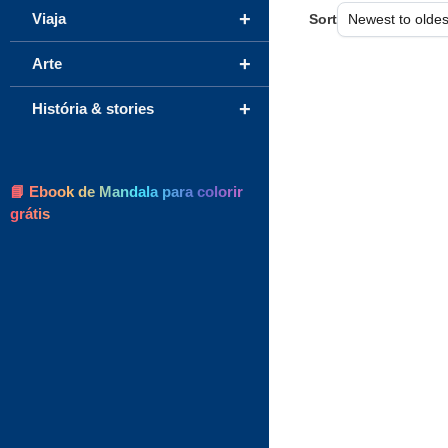
+
Viaja
Sort
+
Arte
+
História & stories
📘 Ebook de Mandala para colorir
grátis