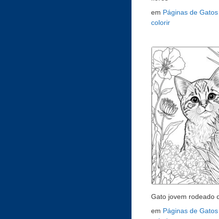
em
Páginas de Gatos
colorir
Gato jovem rodeado d
em
Páginas de Gatos