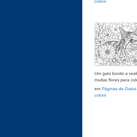
colorir
Um gato bonito e real
muitas flores para colo
em
Páginas de Gatos
colorir