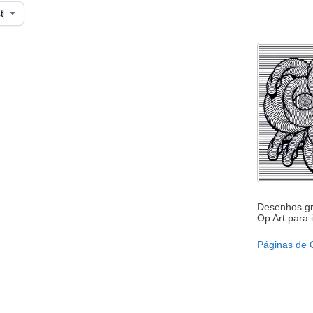
Desenhos grá
Op Art para i
Páginas de O