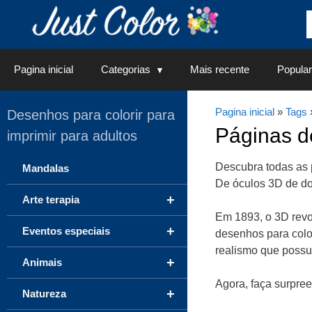
Saltar
para
o
conteúdo
Pagina inicial
Categorias
Mais recente
Popular
Pagina inicial
»
Tags
Desenhos para colorir para
Páginas 
imprimir para adultos
Descubra todas as 
Mandalas
De óculos 3D de doi
+
Arte terapia
Em 1893, o 3D revo
+
Eventos especiais
desenhos para color
realismo que poss
+
Animais
Agora, faça surpre
+
Natureza