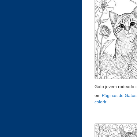
Gato jovem rodeado d
em
Páginas de Gatos
colorir