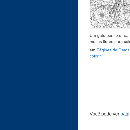
Um gato bonito e real
muitas flores para colo
em
Páginas de Gatos
colorir
Você pode ver
pági