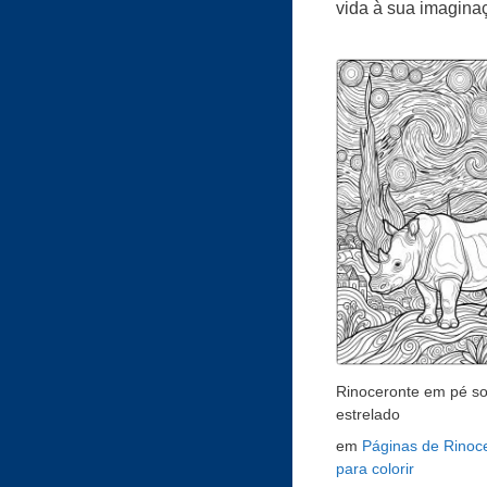
vida à sua imagina
Rinoceronte em pé s
estrelado
em
Páginas de Rinoc
para colorir