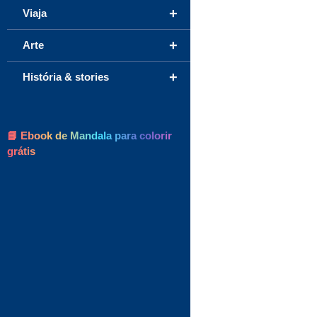
+
Viaja
+
Arte
+
História & stories
📘 Ebook de Mandala para colorir
grátis