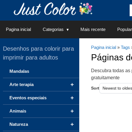
Saltar
para
o
conteúdo
Pagina inicial
Categorias
Mais recente
Popular
Pagina inicial
»
Tags
Desenhos para colorir para
Páginas 
imprimir para adultos
Descubra todas as 
Mandalas
gratuitamente
+
Arte terapia
Sort
+
Eventos especiais
+
Animais
+
Natureza