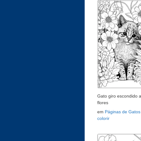
Gato giro escondido a
flores
em
Páginas de Gatos
colorir