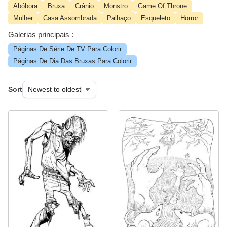
Abóbora
Bruxa
Crânio
Monstro
Game Of Throne
Mulher
Casa Assombrada
Palhaço
Esqueleto
Horror
Galerias principais :
Páginas De Série De TV Para Colorir
Páginas De Dia Das Bruxas Para Colorir
Sort