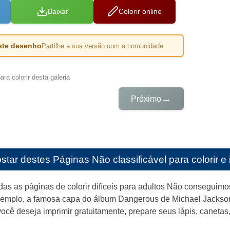
Baixar
Colorir online
este desenho
Partilhe a sua versão com a comunidade
ra colorir desta galeria
→
Próximo
star destes
Páginas Não classificável para colorir e 
as as páginas de colorir difíceis para adultos Não conseguimo
xemplo, a famosa capa do álbum Dangerous de Michael Jackson 
você deseja imprimir gratuitamente, prepare seus lápis, canetas