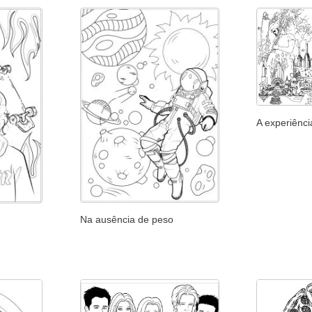
A experiênci
Na ausência de peso