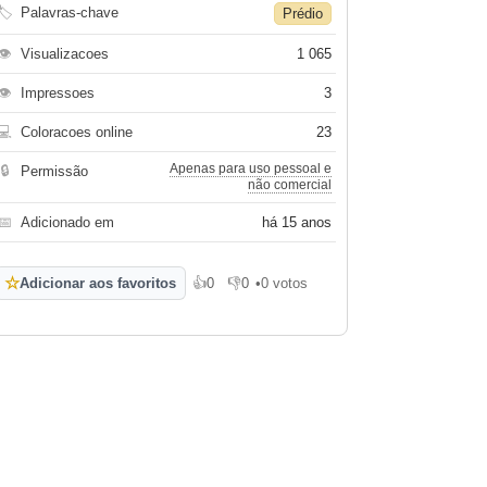
🏷
Palavras-chave
Prédio
👁
Visualizacoes
1 065
👁
Impressoes
3
💻
Coloracoes online
23
Apenas para uso pessoal e
🔒
Permissão
não comercial
📅
Adicionado em
há 15 anos
☆
Adicionar aos favoritos
👍
0
👎
0
•
0 votos
Gosto
Não gosto