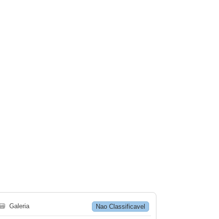
🗃
Galeria
Nao Classificavel