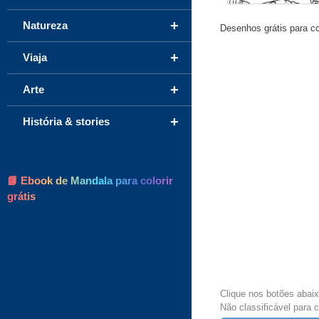
+
Natureza
Desenhos grátis para col
+
Viaja
+
Arte
+
História & stories
📘 Ebook de Mandala para colorir
grátis
Clique nos botões abai
Não classificável para co