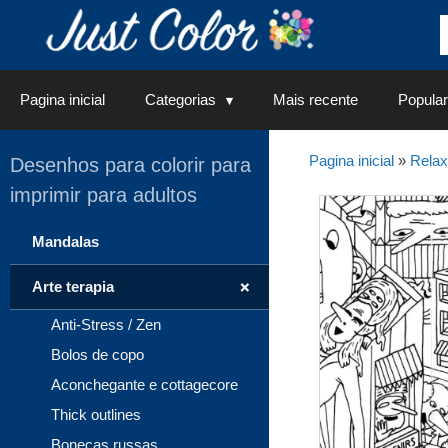
Saltar
para
o
conteúdo
Pagina inicial
Categorias
Mais recente
Popular
Pagina inicial
»
Rela
Desenhos para colorir para
imprimir para adultos
Mandalas
+
Arte terapia
Anti-Stress / Zen
Bolos de copo
Aconchegante e cottagecore
Thick outlines
Bonecas russas