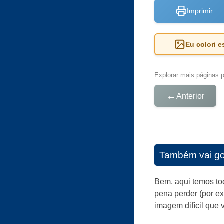
Imprimir
Eu colori 
Explorar mais páginas pa
←
Anterior
Também vai go
Bem, aqui temos tod
pena perder (por e
imagem difícil que 