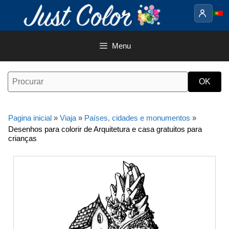
Saltar
para
o
conteúdo
Menu
Pagina inicial
»
Viaja
»
Países, cidades e monumentos
»
Desenhos para colorir de Arquitetura e casa gratuitos para
crianças