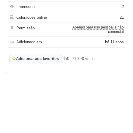
👁
Impressoes
2
💻
Coloracoes online
21
Apenas para uso pessoal e não
🔒
Permissão
comercial
📅
Adicionado em
há 11 anos
☆
Adicionar aos favoritos
👍
0
👎
0
•
0 votos
Gosto
Não gosto