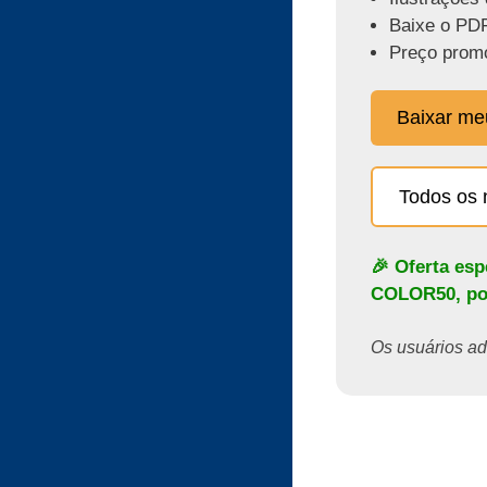
Baixe o PDF
Preço promo
Baixar m
Todos os 
🎉 Oferta es
COLOR50
, p
Os usuários ado