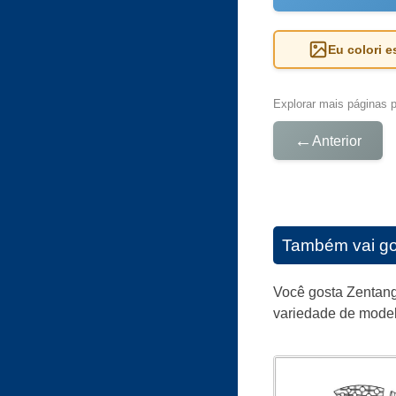
Eu colori 
Explorar mais páginas pa
←
Anterior
Também vai go
Você gosta Zentang
variedade de model