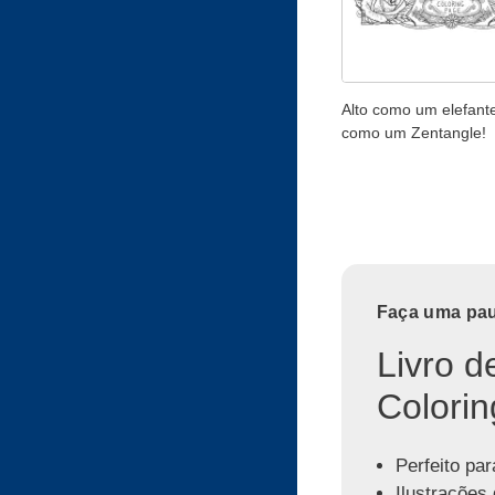
Alto como um elefante
como um Zentangle!
Faça uma paus
Livro d
Colorin
Perfeito par
Ilustrações 