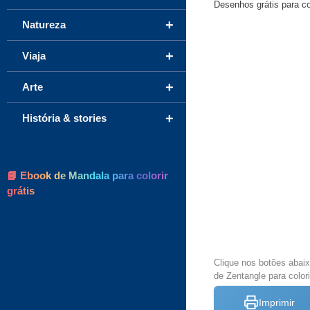
Desenhos grátis para col
+
Natureza
+
Viaja
+
Arte
+
História & stories
📘 Ebook de Mandala para colorir
grátis
Clique nos botões abai
de Zentangle para colori
Imprimir