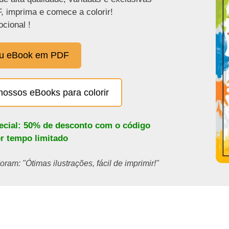
, imprima e comece a colorir!
cional !
eu eBook em PDF
nossos eBooks para colorir
pecial: 50% de desconto com o código
or tempo limitado
ram: "Ótimas ilustrações, fácil de imprimir!"