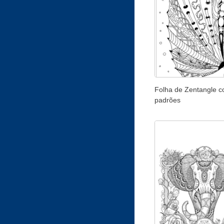
Folha de Zentangle c
padrões