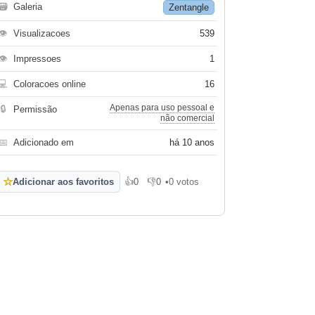
🗃
Galeria
Zentangle
👁
Visualizacoes
539
👁
Impressoes
1
💻
Coloracoes online
16
Apenas para uso pessoal e
🔒
Permissão
não comercial
📅
Adicionado em
há 10 anos
☆
Adicionar aos favoritos
👍
0
👎
0
•
0 votos
Gosto
Não gosto