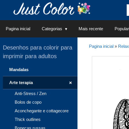
Saltar
para
o
conteúdo
Pagina inicial
Categorias
Mais recente
Popular
Pagina inicial
»
Rela
Desenhos para colorir para
imprimir para adultos
Mandalas
+
Arte terapia
Anti-Stress / Zen
Bolos de copo
Aconchegante e cottagecore
Thick outlines
Bonecas russas