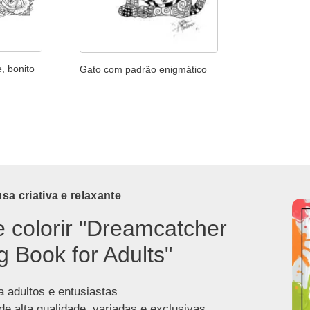
, bonito
Gato com padrão enigmático
a criativa e relaxante
e colorir "Dreamcatcher
g Book for Adults"
a adultos e entusiastas
de alta qualidade, variadas e exclusivas