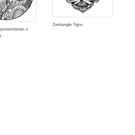
Zentangle Tigre
epresentando o
a