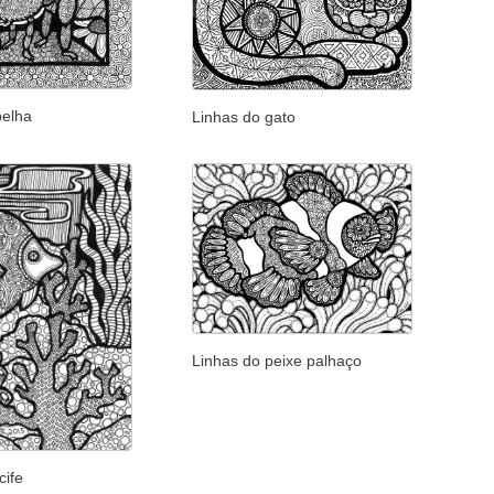
belha
Linhas do gato
Linhas do peixe palhaço
cife