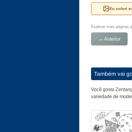
Eu colori 
Explorar mais páginas pa
←
Anterior
Também vai go
Você gosta Zentang
variedade de model