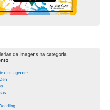
lerias de imagens na categoria
ento
e e cottagecore
/ Zen
po
sas
 Doodling