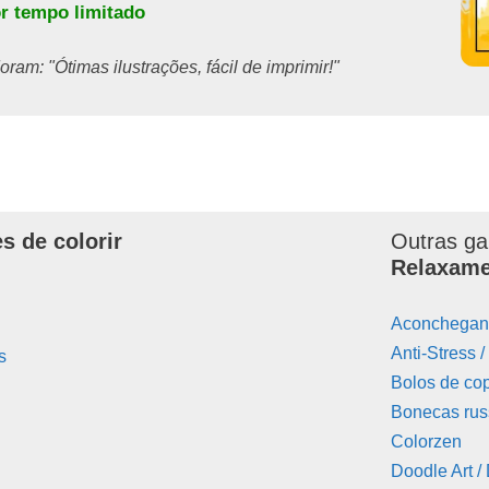
or tempo limitado
ram: "Ótimas ilustrações, fácil de imprimir!"
s de colorir
Outras ga
Relaxam
Aconchegant
Anti-Stress 
s
Bolos de co
Bonecas rus
Colorzen
Doodle Art /