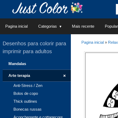
Saltar
para
o
conteúdo
Pagina inicial
Categorias
Mais recente
Popular
Pagina inicial
»
Rela
Desenhos para colorir para
imprimir para adultos
Mandalas
+
Arte terapia
Anti-Stress / Zen
Bolos de copo
Thick outlines
Bonecas russas
Aconchegante e cottagecore