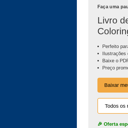
Faça uma paus
Livro d
Colorin
Perfeito par
Ilustrações 
Baixe o PDF
Preço promo
Baixar m
Todos os 
🎉 Oferta es