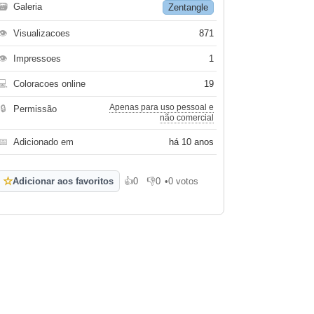
🗃
Galeria
Zentangle
👁
Visualizacoes
871
👁
Impressoes
1
💻
Coloracoes online
19
Apenas para uso pessoal e
🔒
Permissão
não comercial
📅
Adicionado em
há 10 anos
☆
Adicionar aos favoritos
👍
0
👎
0
•
0 votos
Gosto
Não gosto