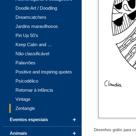
Doodle Art / Doodling
Dreamcatchers
Jardins maravilhosos
Pin Up 50’s
Keep Calm and …
Não classificável
Palavrões
Positive and inspiring quotes
Psicodélico
Retornar à infância
Vintage
Zentangle
+
Eventos especiais
Desenhos grátis para col
+
Animais