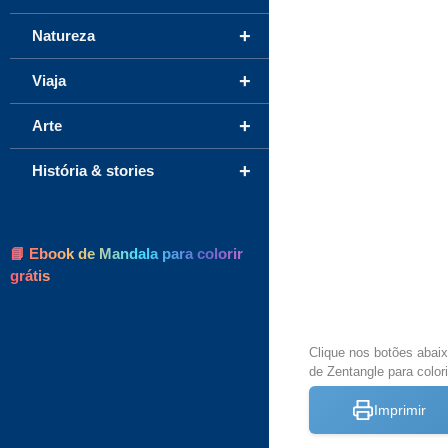
+
Natureza
+
Viaja
+
Arte
+
História & stories
📘 Ebook de Mandala para colorir
grátis
Clique nos botões abai
de Zentangle para colori
Imprimir