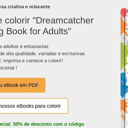
a criativa e relaxante
e colorir "Dreamcatcher
g Book for Adults"
a adultos e entusiastas
de alta qualidade, variadas e exclusivas
, imprima e comece a colorir!
cional !
eu eBook em PDF
nossos eBooks para colorir
pecial: 50% de desconto com o código