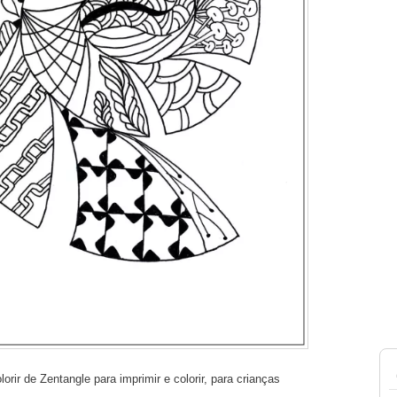
orir de Zentangle para imprimir e colorir, para crianças