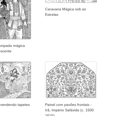
Caravana Mágica sob as
Estrelas
lâmpada mágica
escente
vendendo tapetes
Painel com pavões frontais -
Irã, Império Safávida (c. 1500
1615)