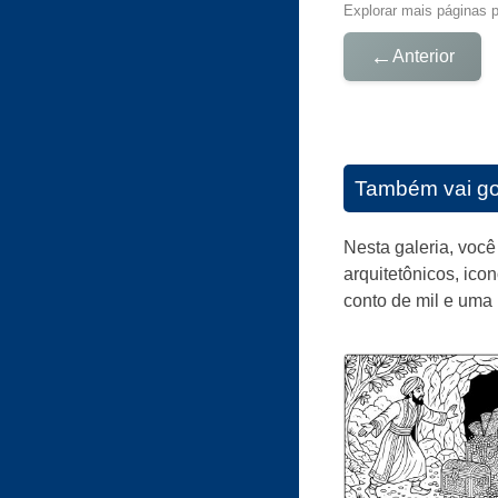
Explorar mais páginas pa
←
Anterior
Também vai go
Nesta galeria, você
arquitetônicos, ico
conto de mil e uma n