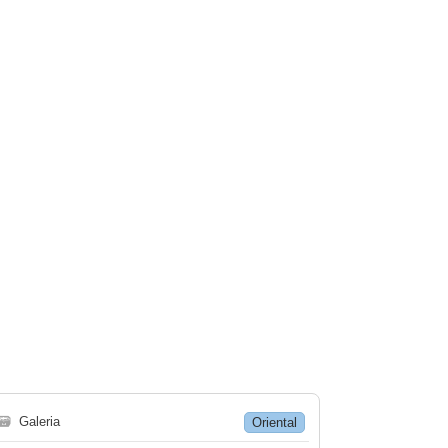
🗃
Galeria
Oriental