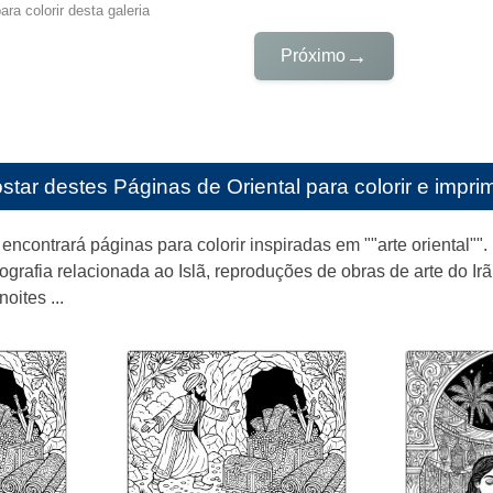
ra colorir desta galeria
→
Próximo
star destes
Páginas de Oriental para colorir e imprim
 encontrará páginas para colorir inspiradas em ""arte oriental""
nografia relacionada ao Islã, reproduções de obras de arte do I
oites ...