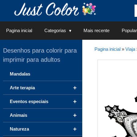
Saltar
para
o
conteúdo
Pagina inicial
Categorias
Mais recente
Popular
Pagina inicial
»
Viaja
Desenhos para colorir para
imprimir para adultos
Mandalas
+
Arte terapia
+
Eventos especiais
+
Animais
+
Natureza