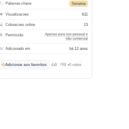
🏷
Palavras-chave
Simetria
👁
Visualizacoes
611
💻
Coloracoes online
13
Apenas para uso pessoal e
🔒
Permissão
não comercial
📅
Adicionado em
há 12 anos
☆
Adicionar aos favoritos
👍
0
👎
0
•
0 votos
Gosto
Não gosto