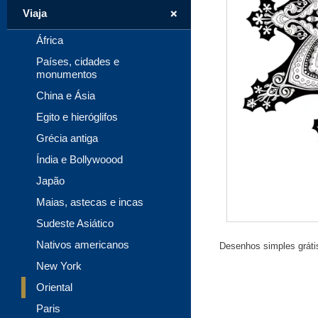
+
Viaja
África
Países, cidades e
monumentos
China e Ásia
Egito e hieróglifos
Grécia antiga
Índia e Bollywoood
Japão
Maias, astecas e incas
Sudeste Asiático
Nativos americanos
Desenhos simples grátis 
New York
Oriental
Paris