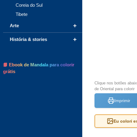
Coreia do Sul
Tibete
+
Arte
+
História & stories
📘 Ebook de Mandala para colorir
grátis
Clique nos botões abai
de Oriental para colorir
Imprimir
Eu colori 