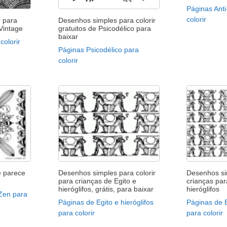
Páginas Anti
colorir
r para
Desenhos simples para colorir
 Vintage
gratuitos de Psicodélico para
baixar
colorir
Páginas Psicodélico para
colorir
e parece
Desenhos simples para colorir
Desenhos si
para crianças de Egito e
crianças par
hieróglifos, grátis, para baixar
hieróglifos
 Zen para
Páginas de Egito e hieróglifos
Páginas de E
para colorir
para colorir