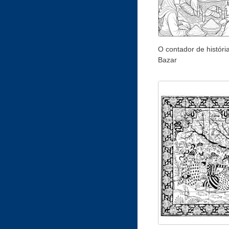
O contador de históri
Bazar