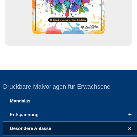
s
s
e
Druckbare Malvorlagen für Erwachsene
Mandalas
+
Entspannung
+
Besondere Anlässe