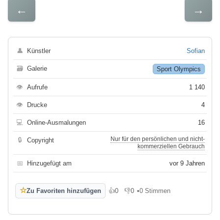
←
→
👤
Künstler
Sofian
🗃
Galerie
Sport Olympics
👁
Aufrufe
1 140
👁
Drucke
4
💻
Online-Ausmalungen
16
Nur für den persönlichen und nicht-
🔒
Copyright
kommerziellen Gebrauch
📅
Hinzugefügt am
vor 9 Jahren
☆
Zu Favoriten hinzufügen
👍
0
👎
0
•
0 Stimmen
Gefällt mir
Gefällt mir nicht