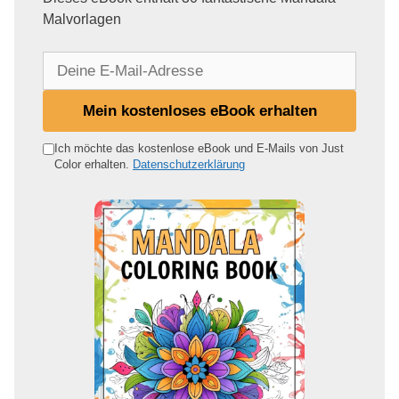
Malvorlagen
D
e
i
Mein kostenloses eBook erhalten
n
e
Ich möchte das kostenlose eBook und E-Mails von Just
Color erhalten.
Datenschutzerklärung
E
-
M
a
i
l
-
A
d
r
e